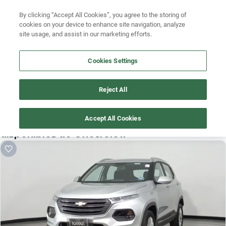
Ven a conocernos. Encuentra tu sede Kavak más cercana
aquí
.
Busca por marca
By clicking “Accept All Cookies”, you agree to the storing of
cookies on your device to enhance site navigation, analyze
Ubicación
Busca por modelo
site usage, and assist in our marketing efforts.
Busca por versión
Cookies Settings
Busca por año
Reject All
¡Vaya! Alguien más se llevó este auto pero, aquí hay más que 
Busca por marca
te pueden gustar.
Accept All Cookies
Busca por modelo
¡Descubre otros modelos que tenemos
disponibles de Chevrolet!
Busca por versión
Busca por año