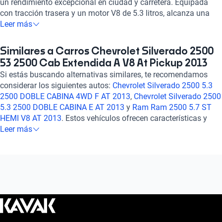
un rendimiento excepcional en ciudad y carretera. Equipada
con tracción trasera y un motor V8 de 5.3 litros, alcanza una
aceleración estimada de 0-100 km/h en 315 segundos con 315
Leer más
caballos de fuerza. Con frenos ABS, bolsas de aire frontales y
laterales, garantiza tu seguridad en todo momento. Ajuste de
Similares a Carros Chevrolet Silverado 2500
altura del volante, control de crucero y aire acondicionado
53 2500 Cab Extendida A V8 At Pickup 2013
automático hacen de cada viaje una experiencia cómoda. Con
Si estás buscando alternativas similares, te recomendamos
una calificación de 5 en consumo de combustible y 1.5 en
considerar los siguientes autos:
Chevrolet Silverado 2500 5.3
seguridad, la Chevrolet Silverado 2500 2013 es la combinación
2500 DOBLE CABINA 4WD F AT 2013
,
Chevrolet Silverado 2500
perfecta de potencia y confiabilidad. ¡Hazla tuya y conquista
5.3 2500 DOBLE CABINA E AT 2013
y
Ram Ram 2500 5.7 ST
cualquier camino con estilo y seguridad!
HEMI V8 AT 2013
. Estos vehículos ofrecen características y
prestaciones que se asemejan a lo que buscas, brindando
Leer más
durabilidad, potencia y tecnología para una experiencia de
conducción confiable y satisfactoria. ¡Explora estas opciones y
encuentra el auto ideal para ti! Si deseas más información
sobre otros autos similares, te invitamos a revisar nuestra
sección de preguntas frecuentes. ¡Estamos aquí para ayudarte
a encontrar el auto perfecto para tus necesidades!