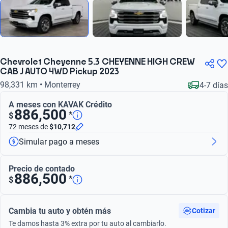
Chevrolet Cheyenne 5.3 CHEYENNE HIGH CREW
CAB J AUTO 4WD Pickup 2023
98,331 km • Monterrey
4-7 días
A meses con KAVAK Crédito
886,500
*
$
72 meses
de
$10,712
Simular pago a meses
Precio de contado
886,500
*
$
Cambia tu auto y obtén más
Cotizar
Te damos hasta 3% extra por tu auto al cambiarlo.