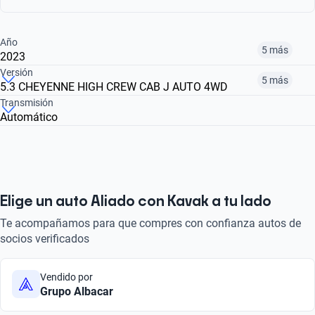
Año
5 más
2023
Versión
5 más
5.3 CHEYENNE HIGH CREW CAB J AUTO 4WD
¿Comparar versiones? → Pregúntale a KOPI
Transmisión
Automático
¿Comparar versiones? → Pregúntale a KOPI
2017
2021
2022
5.3 CHEYENNE LT CAB REG C AUTO
5.3 CHEYENNE LT CAB REG H AUTO 4WD
5.3 2500 CHEYENNE CREW CAB C AT 4WD
$485,999
$673,999
$626,999
$626,999
$673,999
$485,999
Elige un auto Aliado con Kavak a tu lado
Te acompañamos para que compres con confianza autos de
socios verificados
Vendido por
Grupo Albacar