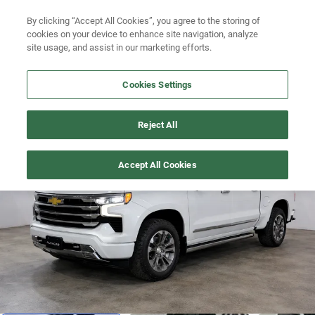
Ven a conocernos. Encuentra tu sede Kavak más cercana
aquí
.
Busca por versión
By clicking “Accept All Cookies”, you agree to the storing of
cookies on your device to enhance site navigation, analyze
Ubicación
Busca por año
site usage, and assist in our marketing efforts.
Busca por marca
Cookies Settings
Busca por modelo
CHEYENNE
>
2023
Reject All
Busca por versión
1
/
16
Accept All Cookies
Busca por año