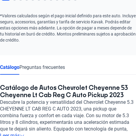
*Valores calculados según el pago inicial definido para este auto. Incluye
seguro, accesorios, garantías y tarifa de servicio Kavak. Podrás editar
estas opciones más adelante. La opción de pagar a meses depende de
tu historial en buró de crédito. Montos preliminares sujetos a aprobación
de crédito.
Catálogo
Preguntas frecuentes
Catálogo de Autos Chevrolet Cheyenne 53
Cheyenne Lt Cab Reg C Auto Pickup 2023
Descubre la potencia y versatilidad del Chevrolet Cheyenne 5.3
CHEYENNE LT CAB REG C AUTO 2023, una pickup que
combina fuerza y confort en cada viaje. Con su motor de 5.3
litros y 8 cilindros, experimentarás una aceleración estimada
que te dejará sin aliento. Equipado con tecnología de punta,
como pantalla táctil, Apple CarPlay y Android Auto, estarás
Leer más