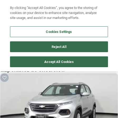
Ven a conocernos. Encuentra tu sede Kavak más cercana
aquí
.
Busca por modelo
By clicking “Accept All Cookies”, you agree to the storing of
cookies on your device to enhance site navigation, analyze
Ubicación
Busca por versión
site usage, and assist in our marketing efforts.
Busca por año
Cookies Settings
Reject All
¡Vaya! Alguien más se llevó este auto pero, aquí hay más que 
te pueden gustar.
Accept All Cookies
¡Descubre otros modelos que tenemos
disponibles de chevrolet!