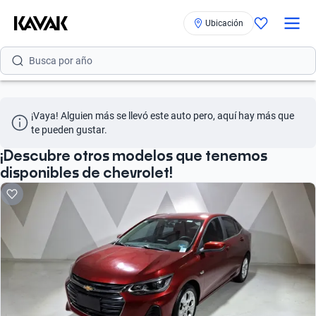
Busca por versión
Ubicación
Busca por año
Busca por marca
Busca por modelo
¡Vaya! Alguien más se llevó este auto pero, aquí hay más que 
te pueden gustar.
Busca por versión
¡Descubre otros modelos que tenemos
Busca por año
disponibles de chevrolet!