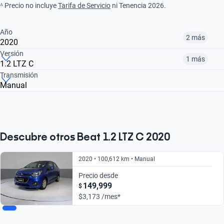
ᴬ Precio no incluye
Tarifa de Servicio
ni Tenencia 2026.
Año
2 más
2020
Versión
1 más
1.2 LTZ C
¿Comparar versiones? → Pregúntale a KOPI
Transmisión
Manual
¿Comparar versiones? → Pregúntale a KOPI
2018
2019
2020
1.2 LT B
1.2 LTZ C
$126,999
$162,999
$154,999
$154,999
$185,999
Descubre otros Beat 1.2 LTZ C 2020
2020 • 100,612 km • Manual
Precio desde
149,999
$
$3,173 /mes*