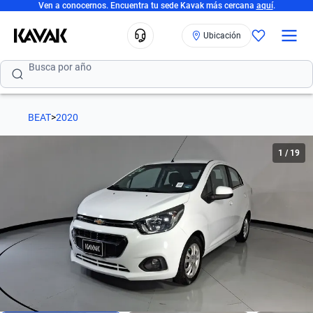
Ven a conocernos. Encuentra tu sede Kavak más cercana
aquí
.
Busca por versión
Ubicación
Busca por año
Busca por marca
Busca por modelo
BEAT
>
2020
Busca por versión
1
/
19
Busca por año