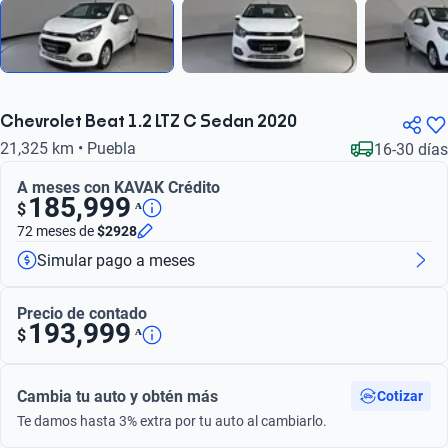
Chevrolet Beat 1.2 LTZ C Sedan 2020
21,325 km • Puebla
16-30 días
A meses con KAVAK Crédito
185,999
ᴬ
$
72 meses
de
$2928
Simular pago a meses
Precio de contado
193,999
ᴬ
$
Cambia tu auto y obtén más
Cotizar
Te damos hasta 3% extra por tu auto al cambiarlo.