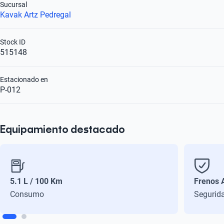
Sucursal
Kavak Artz Pedregal
Stock ID
515148
Estacionado en
P-012
Equipamiento destacado
5.1 L / 100 Km
Frenos 
Consumo
Segurid