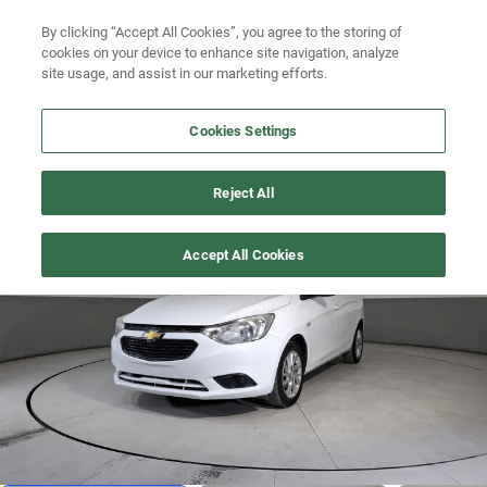
Ven a conocernos. Encuentra tu sede Kavak más cercana
aquí
.
Busca por modelo
By clicking “Accept All Cookies”, you agree to the storing of
cookies on your device to enhance site navigation, analyze
Ubicación
Busca por versión
site usage, and assist in our marketing efforts.
Busca por año
Cookies Settings
Busca por marca
AVEO
>
2023
Reject All
Busca por modelo
1
/
19
Accept All Cookies
Busca por versión
Busca por año