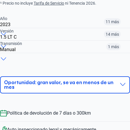
ᴬ Precio no incluye
Tarifa de Servicio
ni Tenencia 2026.
Año
11 más
2023
Versión
14 más
1.5 LT C
¿Comparar versiones? → Pregúntale a KOPI
Transmisión
1 más
Manual
¿Comparar versiones? → Pregúntale a KOPI
2014
2015
2017
¿Comparar versiones? → Pregúntale a KOPI
1.5 LT PLUS F CVT
1.6 MT M
1.5 LT C
$126,999
$119,999
$142,999
Automático
Manual
$299,999
$119,999
$174,999
Oportunidad: gran valor, se va en menos de un
mes
$299,999
$119,999
Política de devolución de 7 días o 300km
Auto inspeccionado legal y mecánicamente