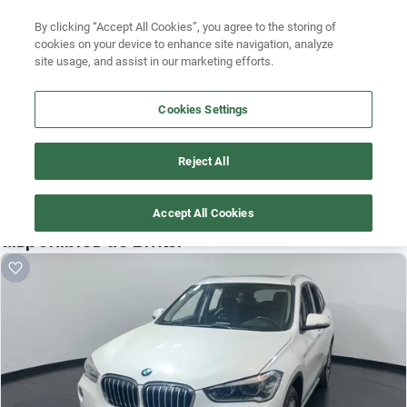
Ven a conocernos. Encuentra tu sede Kavak más cercana
aquí
.
By clicking “Accept All Cookies”, you agree to the storing of
Busca por versión
cookies on your device to enhance site navigation, analyze
Ubicación
site usage, and assist in our marketing efforts.
Busca por año
Cookies Settings
Busca por marca
Busca por modelo
Reject All
¡Vaya! Alguien más se llevó este auto pero, aquí hay más que 
te pueden gustar.
Busca por versión
Accept All Cookies
¡Descubre otros modelos que tenemos
Busca por año
disponibles de Bmw!