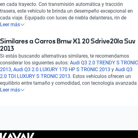
en cada trayecto. Con transmisión automática y tracción
trasera, este vehículo te brinda un desempeño excepcional en
cada viaje. Equipado con luces de niebla delanteras, rin de
aleación de 17 pulgadas y neumáticos Run Flat, garantiza
Leer más
seguridad y comodidad en todo momento. Su motor turbo de
2.0 litros y 181 caballos de fuerza te ofrecen una aceleración
Similares a Carros Bmw X1 20 Sdrive20Ia Suv
estimada de 0 a 100 km/h en 8 segundos. Disfruta de detalles
2013
como los asientos de vinilo, aire acondicionado automático,
Si estás buscando alternativas similares, te recomendamos
control de crucero y sistema de frenos ABS, que hacen de cada
considerar los siguientes autos:
Audi Q3 2.0 TRENDY S TRONIC
viaje una experiencia placentera y segura. Con una calificación
2013
,
Audi Q3 2.0 LUXURY 170 HP S TRONIC 2013
y
Audi Q3
de 5 estrellas en consumo de combustible y 3 estrellas en
2.0 TDI LUXURY S TRONIC 2013
. Estos vehículos ofrecen un
seguridad, el BMW X1 2.0 SDRIVE20IA 2013 es la elección
equilibrio entre tamaño y comodidad, con tecnología avanzada
perfecta para quienes buscan un auto sofisticado y confiable.
y un rendimiento confiable. Explora estas opciones para
Leer más
¡Haz tuya esta joya automotriz y vive la emoción de conducir
encontrar el auto que se ajuste a tus necesidades y
con estilo y prestigio!
preferencias. ¡Descubre más sobre ellos en nuestra sección de
autos similares!