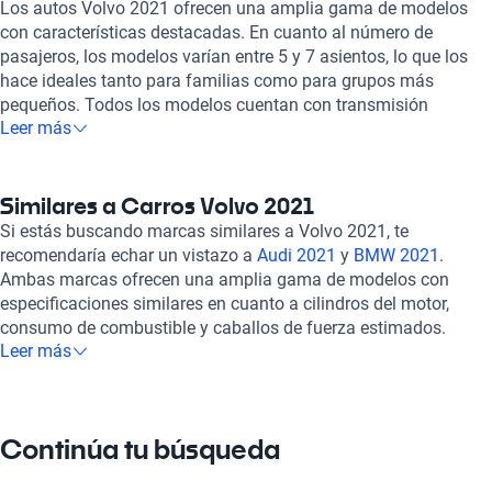
Los autos Volvo 2021 ofrecen una amplia gama de modelos
con características destacadas. En cuanto al número de
pasajeros, los modelos varían entre 5 y 7 asientos, lo que los
hace ideales tanto para familias como para grupos más
pequeños. Todos los modelos cuentan con transmisión
Leer más
automática y están diseñados para ofrecer un alto nivel de
confort y seguridad a sus ocupantes. En términos de
motorización, los autos Volvo 2021 presentan motores de 2.0
litros con 4 cilindros, lo que garantiza un equilibrio entre
Similares a Carros Volvo 2021
potencia y eficiencia. Además, la aceleración estimada varía
Si estás buscando marcas similares a Volvo 2021, te
entre 190 y 420 caballos de fuerza, lo que proporciona
recomendaría echar un vistazo a
Audi 2021
y
BMW 2021
.
opciones tanto para aquellos que buscan un rendimiento más
Ambas marcas ofrecen una amplia gama de modelos con
moderado como para los amantes de la velocidad. En cuanto
especificaciones similares en cuanto a cilindros del motor,
al consumo de combustible, los modelos de combustión
consumo de combustible y caballos de fuerza estimados.
interna tienen un consumo combinado que va desde los 6.5
Leer más
Tanto
Audi
como
BMW
destacan por su elegancia, tecnología
hasta los 7.8 litros por cada 100 kilómetros. Al elegir comprar
avanzada y desempeño en la carretera, lo que las convierte en
un auto con Kavak, puedes tener la certeza de adquirir un auto
excelentes opciones para aquellos que buscan un equilibrio
de calidad que ha sido rigurosamente inspeccionado para
entre lujo y rendimiento. Otra marca que podría interesarte es
Continúa tu búsqueda
garantizar su óptimo desempeño. Además, Kavak ofrece la
Cadillac 2021
. Al igual que Volvo,
Cadillac
se enfoca en ofrecer
opción de financiamiento, lo que facilita el proceso de
autos de alta calidad con un toque de lujo y comodidad. Con
adquisición y brinda flexibilidad a los compradores. Con un