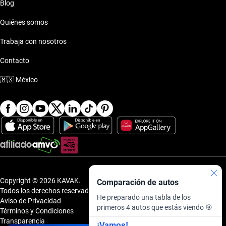
Blog
Volvo 2021 Plaza Fortuna
Quiénes somos
Trabaja con nosotros
Volvo 2021 Plaza Fortuna - Showroom
Contacto
Volvo 2021 Portal Centro
🇲🇽
México
Volvo 2021 Puerta la Victoria
Volvo 2021 Punto Sur
Volvo 2021 Punto Valle
Volvo 2021 San Ángel
Copyright © 2026 KAVAK.
Comparación de autos
Todos los derechos reservados.
He preparado una tabla de los
Aviso de Privacidad
Volvo 2021 Tlalnepantla
primeros 4 autos que estás viendo 🎯
Términos y Condiciones
Transparencia
¡Vamos!