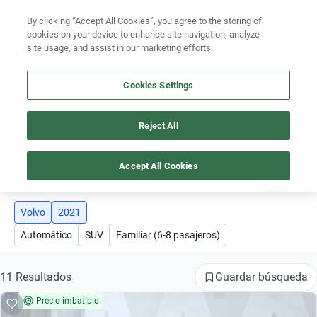
Ven a conocernos. Encuentra tu sede Kavak más cercana
aquí
.
By clicking “Accept All Cookies”, you agree to the storing of
cookies on your device to enhance site navigation, analyze
Ubicación
site usage, and assist in our marketing efforts.
Encuentra el auto ideal para tu presupuesto
Cookies Settings
Simular plan a meses
Busca por marca
Reject All
AUTOS VOLVO 2021
Busca por modelo
Accept All Cookies
2
Busca por versión
Busca por año
Volvo
2021
Automático
SUV
Familiar (6-8 pasajeros)
Busca por marca
Busca por modelo
Guardar búsqueda
11 Resultados
Precio imbatible
Busca por versión