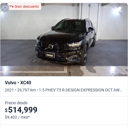
Gran descuento
Volvo • XC40
2021 • 29,797 km • 1.5 PHEV T5 R-DESIGN EXPRESSION DCT AWD
• Automático
Precio desde
514,999
$
$9,402 / mes*