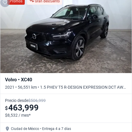
Promos
Gran descuento
Volvo • XC40
2021 • 56,551 km • 1.5 PHEV T5 R-DESIGN EXPRESSION DCT AWD
• Automático
Precio desde
$506,999
463,999
$
$8,532 / mes*
Ciudad de México • Entrega 4 a 7 días