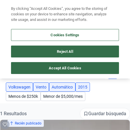
Ven a conocernos. Encuentra tu sede Kavak más cercana
aquí
.
By clicking “Accept All Cookies”, you agree to the storing of
cookies on your device to enhance site navigation, analyze
Ubicación
site usage, and assist in our marketing efforts.
Encuentra el auto ideal para tu presupuesto
Cookies Settings
Simular plan a meses
Reject All
AUTOS VOLKSWAGEN - VW VENTO AÑO 2015 AUTOMÁTICO
Busca por marca
Accept All Cookies
4
Busca por modelo
Busca por versión
Volkswagen
Vento
Automático
2015
Menos de $250k
Menor de $5,000/mes
Busca por año
Busca por marca
Guardar búsqueda
1 Resultados
Recién publicado
Busca por modelo