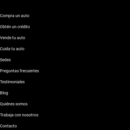
posibilidad de contratar una garantía extendida para mayor
tranquilidad. Con Kavak, tu viaje hacia la adquisición del
Volkswagen Vento será una experiencia inigualable.
Compra un auto
Obtén un crédito
Vende tu auto
Cuida tu auto
Sedes
Preguntas frecuentes
Testimoniales
Blog
Quiénes somos
Trabaja con nosotros
Contacto