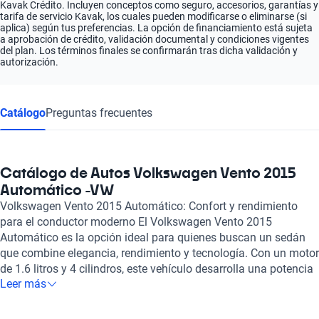
Kavak Crédito. Incluyen conceptos como seguro, accesorios, garantías y
tarifa de servicio Kavak, los cuales pueden modificarse o eliminarse (si
aplica) según tus preferencias. La opción de financiamiento está sujeta
a aprobación de crédito, validación documental y condiciones vigentes
del plan. Los términos finales se confirmarán tras dicha validación y
autorización.
Catálogo
Preguntas frecuentes
Catálogo de Autos Volkswagen Vento 2015
Automático -VW
Volkswagen Vento 2015 Automático: Confort y rendimiento
para el conductor moderno El Volkswagen Vento 2015
Automático es la opción ideal para quienes buscan un sedán
que combine elegancia, rendimiento y tecnología. Con un motor
de 1.6 litros y 4 cilindros, este vehículo desarrolla una potencia
Leer más
impresionante de 104 caballos de fuerza, lo que se traduce en
una experiencia de conducción ágil y dinámica. Su capacidad
para acelerar de 0 a 100 km/h en solo 11 segundos refleja su