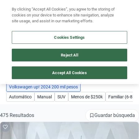
By clicking “Accept All Cookies”, you agree to the storing of
Ubicación
cookies on your device to enhance site navigation, analyze
site usage, and assist in our marketing efforts.
Encuentra el auto ideal para tu presupuesto
Busca por marca
Simular plan a meses
Cookies Settings
Busca por modelo
Reject All
AUTOS VOLKSWAGEN - VW UP! 2024 200 MIL PESOS
Busca por versión
1
Busca por año
Accept All Cookies
Busca por marca
Volkswagen up! 2024 200 mil pesos
Automático
Manual
SUV
Menos de $250k
Familiar (6-8 pa
Busca por modelo
Busca por versión
Guardar búsqueda
475 Resultados
Busca por año