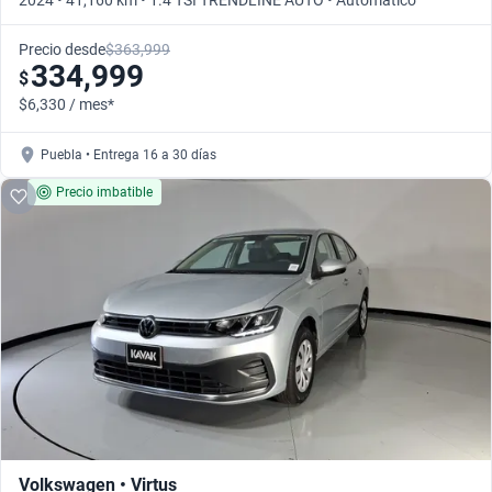
2024 • 41,160 km • 1.4 TSI TRENDLINE AUTO • Automático
Precio desde
$363,999
334,999
$
$6,330 / mes*
Puebla • Entrega 16 a 30 días
Precio imbatible
Volkswagen • Virtus