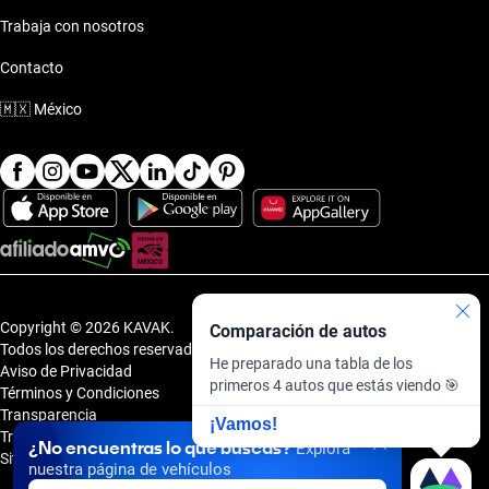
Trabaja con nosotros
Contacto
🇲🇽
México
Copyright © 2026 KAVAK.
Comparación de autos
Todos los derechos reservados.
He preparado una tabla de los
Aviso de Privacidad
primeros 4 autos que estás viendo 🎯
Términos y Condiciones
Transparencia
¡Vamos!
Transparencia Financiera
¿No encuentras lo que buscas?
Explora
Sitemap
nuestra página de vehículos