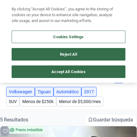
Ven a conocernos. Encuentra tu sede Kavak más cercana
aquí
.
By clicking “Accept All Cookies”, you agree to the storing of
cookies on your device to enhance site navigation, analyze
Ubicación
site usage, and assist in our marketing efforts.
Encuentra el auto ideal para tu presupuesto
Cookies Settings
Simular plan a meses
Busca por marca
Reject All
AUTOS VOLKSWAGEN - VW TIGUAN AÑO 2017 AUTOMÁTICO
Busca por modelo
Accept All Cookies
4
Busca por versión
Busca por año
Volkswagen
Tiguan
Automático
2017
SUV
Menos de $250k
Menor de $5,000/mes
Busca por marca
Busca por modelo
Guardar búsqueda
5 Resultados
Precio imbatible
Busca por versión