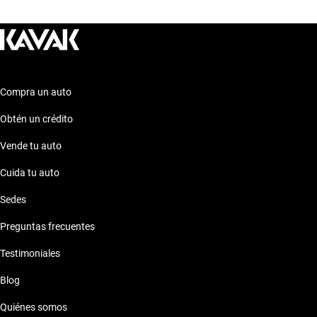
financiamiento flexibles y planes de garantía que se adaptan a
tus necesidades, todo en un proceso de compra 100% en línea.
Además, contamos con un sólido soporte postventa y la
posibilidad de contratar una garantía extendida, brindándote
tranquilidad y protección para tu inversión.
Compra un auto
Obtén un crédito
Vende tu auto
Cuida tu auto
Sedes
Preguntas frecuentes
Testimoniales
Blog
Quiénes somos