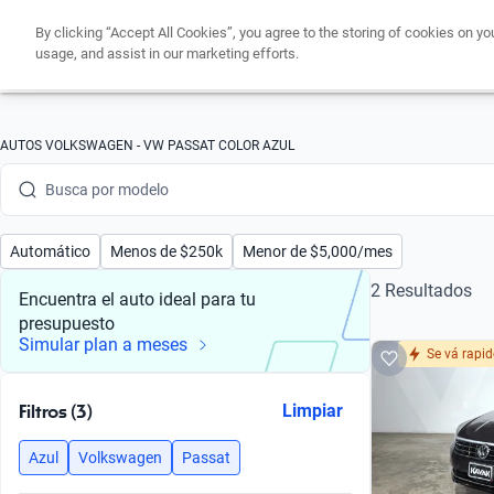
By clicking “Accept All Cookies”, you agree to the storing of cookies on yo
usage, and assist in our marketing efforts.
Busca por marca
AUTOS VOLKSWAGEN - VW PASSAT COLOR AZUL
Busca por modelo
Busca por versión
Automático
Menos de $250k
Menor de $5,000/mes
Busca por año
2 Resultados
Encuentra el auto ideal para tu
presupuesto
Busca por marca
Simular plan a meses
Se vá rapi
Busca por modelo
Filtros (3)
Limpiar
Busca por versión
Azul
Volkswagen
Passat
Busca por año