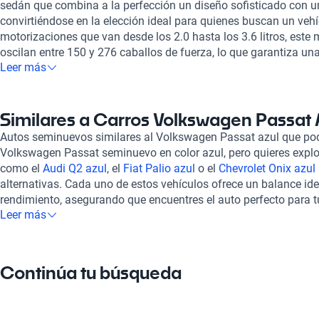
sedán que combina a la perfección un diseño sofisticado con un
convirtiéndose en la elección ideal para quienes buscan un vehí
motorizaciones que van desde los 2.0 hasta los 3.6 litros, este
oscilan entre 150 y 276 caballos de fuerza, lo que garantiza u
Leer más
dinámica y placentera. Su impresionante aceleración de 0 a 100
segundos resalta la agilidad y potencia de este vehículo. Adem
cuenta con un interior confortable y bien equipado, con capaci
ocupantes, y materiales de alta calidad como el cuero y la tapic
Similares a Carros Volkswagen Passat 
tecnologías como Apple Carplay y Android Auto asegura que tus
Autos seminuevos similares al Volkswagen Passat azul que pod
conectados, mejorando así la experiencia al volante. Si te inter
Volkswagen Passat seminuevo en color azul, pero quieres expl
Volkswagen, el
Volkswagen T-Cross azul
es una excelente opci
como el
Audi Q2 azul
, el
Fiat Palio azul
o el
Chevrolet Onix azul
compacto y versátil, mientras que el
Volkswagen Polo azul
combi
alternativas. Cada uno de estos vehículos ofrece un balance idea
Finalmente, el
Volkswagen Tiguan azul
se presenta como la alte
rendimiento, asegurando que encuentres el auto perfecto para t
familias que requieren espacio y comodidad en sus traslados.
Leer más
estas opciones, ampliarás tus posibilidades mientras mantienes
de financiamiento flexible para que puedas acceder a tu Volksw
que esperas de un sedán compacto.
La experiencia de compra es completamente en línea, lo que te pe
vehículo sin complicaciones. Además, el soporte postventa y la
Continúa tu búsqueda
directamente con las agencias de autos nuevos, asegurando que
protegida.