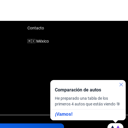
Contacto
🇲🇽
México
Comparación de autos
He preparado una tabla de los
primeros 4 autos que estás viendo 🎯
¡Vamos!