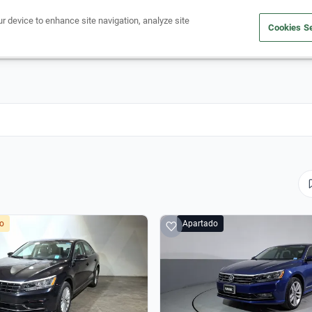
ur device to enhance site navigation, analyze site
Cookies Se
Obtén un crédito
Compra un auto
Vende tu auto
Cuid
do
Apartado