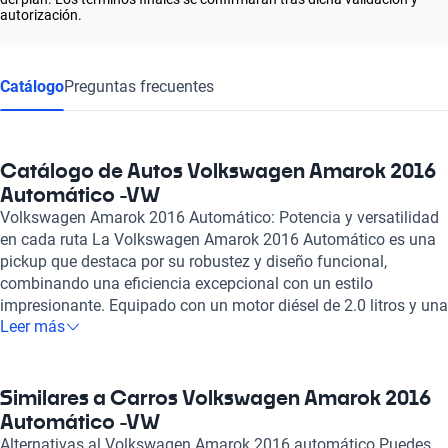
autorización.
Catálogo
Preguntas frecuentes
Catálogo de Autos Volkswagen Amarok 2016
Automático -VW
Volkswagen Amarok 2016 Automático: Potencia y versatilidad
en cada ruta La Volkswagen Amarok 2016 Automático es una
pickup que destaca por su robustez y diseño funcional,
combinando una eficiencia excepcional con un estilo
impresionante. Equipado con un motor diésel de 2.0 litros y una
Leer más
opción de potencia que oscila entre 140 y 180 caballos, este
vehículo ofrece un desempeño sobresaliente, ideal tanto para el
trabajo como para la aventura. Su capacidad de autonomía de
hasta 1,104 kilómetros asegura que estés preparado para
Similares a Carros Volkswagen Amarok 2016
viajes prolongados sin preocupaciones. En su interior, la
Automático -VW
Amarok proporciona un ambiente cómodo y elegante, con
Alternativas al Volkswagen Amarok 2016 automático Puedes