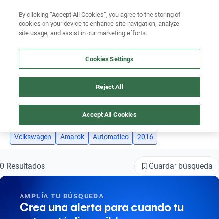
By clicking “Accept All Cookies”, you agree to the storing of
Ubicación
cookies on your device to enhance site navigation, analyze
site usage, and assist in our marketing efforts.
Encuentra el auto ideal para tu presupuesto
Simular plan a meses
Cookies Settings
Reject All
AUTOS VOLKSWAGEN - VW AMAROK AÑO 2016 AUTOMÁTICO
Busca por marca
4
Busca por modelo
Accept All Cookies
Busca por versión
Volkswagen
Amarok
Automatico
2016
Busca por año
Guardar búsqueda
0 Resultados
Busca por marca
AMPLÍA TU BÚSQUEDA
Busca por modelo
Crea una alerta para cuando tu