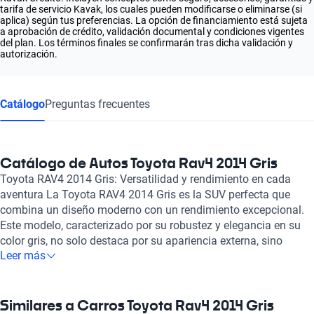
tarifa de servicio Kavak, los cuales pueden modificarse o eliminarse (si
aplica) según tus preferencias. La opción de financiamiento está sujeta
a aprobación de crédito, validación documental y condiciones vigentes
del plan. Los términos finales se confirmarán tras dicha validación y
autorización.
Catálogo
Preguntas frecuentes
Catálogo de Autos Toyota Rav4 2014 Gris
Toyota RAV4 2014 Gris: Versatilidad y rendimiento en cada
aventura La Toyota RAV4 2014 Gris es la SUV perfecta que
combina un diseño moderno con un rendimiento excepcional.
Este modelo, caracterizado por su robustez y elegancia en su
color gris, no solo destaca por su apariencia externa, sino
Leer más
también por su impecable desempeño. Equipado con un motor
de 2.5 litros y 4 cilindros, ofrece una potencia máxima de 176
caballos de fuerza, ideal para cualquier tipo de conducción, ya
sea en ciudad o en carretera. El interior de la RAV4 se presenta
Similares a Carros Toyota Rav4 2014 Gris