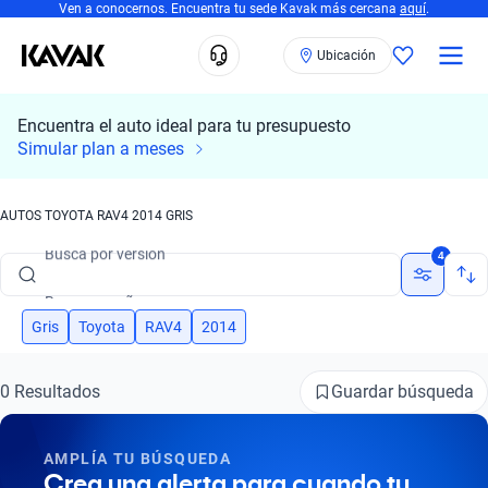
Ven a conocernos. Encuentra tu sede Kavak más cercana
aquí
.
Ubicación
Encuentra el auto ideal para tu presupuesto
Busca por marca
Simular plan a meses
Busca por modelo
AUTOS TOYOTA RAV4 2014 GRIS
Busca por versión
4
Busca por año
Busca por marca
Gris
Toyota
RAV4
2014
Busca por modelo
Guardar búsqueda
0 Resultados
Busca por versión
AMPLÍA TU BÚSQUEDA
Busca por año
Crea una alerta para cuando tu