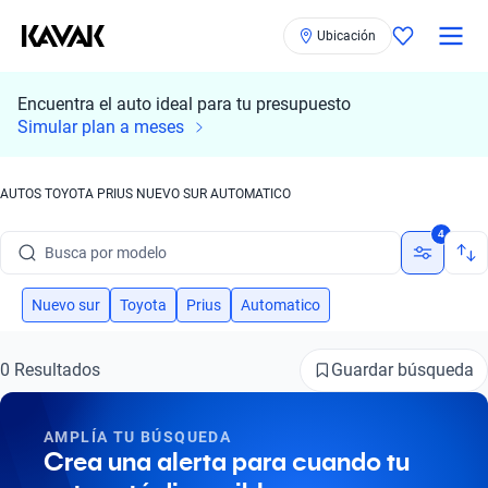
Ubicación
Encuentra el auto ideal para tu presupuesto
Simular plan a meses
AUTOS TOYOTA PRIUS NUEVO SUR AUTOMATICO
Busca por marca
4
Busca por modelo
Busca por versión
Nuevo sur
Toyota
Prius
Automatico
Busca por año
Guardar búsqueda
0 Resultados
Busca por marca
AMPLÍA TU BÚSQUEDA
Busca por modelo
Crea una alerta para cuando tu