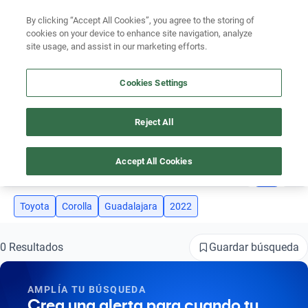
Ven a conocernos. Encuentra tu sede Kavak más cercana
aquí
.
By clicking “Accept All Cookies”, you agree to the storing of
cookies on your device to enhance site navigation, analyze
Ubicación
site usage, and assist in our marketing efforts.
Encuentra el auto ideal para tu presupuesto
Cookies Settings
Simular plan a meses
Busca por marca
Reject All
AUTOS TOYOTA COROLLA AÑO 2022 GUADALAJARA
Busca por modelo
Accept All Cookies
4
Busca por versión
Busca por año
Toyota
Corolla
Guadalajara
2022
Busca por marca
Guardar búsqueda
0 Resultados
Busca por modelo
AMPLÍA TU BÚSQUEDA
Busca por versión
Crea una alerta para cuando tu