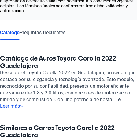
a aprobación de crédito, validación documental y condiciones vigentes
del plan. Los términos finales se confirmarán tras dicha validación y
autorización.
Catálogo
Preguntas frecuentes
Catálogo de Autos Toyota Corolla 2022
Guadalajara
Descubre el Toyota Corolla 2022 en Guadalajara, un sedán que
destaca por su elegancia y tecnología avanzada. Este modelo,
reconocido por su confiabilidad, presenta un motor eficiente
que varía entre 1.8 y 2.0 litros, con opciones de motorización
híbrida y de combustión. Con una potencia de hasta 169
Leer más
caballos de fuerza, el Corolla combina un rendimiento
dinámico con un consumo de combustible excepcional,
ofreciendo una eficiencia que va de 3.4 a 6.1 litros cada 100
km. El diseño interior del Corolla 2022 sorprende con sus
Similares a Carros Toyota Corolla 2022
acabados de alta calidad, disponibles en cuero y tela de lujo,
Guadalajara