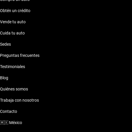
Toyota Corolla 2019 Lerma
Toyota Corolla 2019 Sinaloa
Obtén un crédito
Toyota Corolla 2019 Midtown Guadalajara
Vende tu auto
Cuida tu auto
Toyota Corolla 2019 Nuevo Sur
Sedes
Toyota Corolla 2019 Patio Santa Fe
Preguntas frecuentes
Testimoniales
Toyota Corolla 2019 Plaza Fortuna
Blog
Toyota Corolla 2019 Portal Centro
Quiénes somos
Trabaja con nosotros
Toyota Corolla 2019 Puerta la Victoria
Contacto
Toyota Corolla 2019 Punto Sur
🇲🇽
México