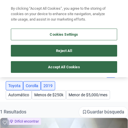
Ven a conocernos. Encuentra tu sede Kavak más cercana
aquí
.
By clicking “Accept All Cookies”, you agree to the storing of
cookies on your device to enhance site navigation, analyze
Ubicación
site usage, and assist in our marketing efforts.
Encuentra el auto ideal para tu presupuesto
Cookies Settings
Simular plan a meses
Busca por marca
Reject All
Busca por modelo
AUTOS TOYOTA COROLLA AÑO 2019
Busca por versión
Accept All Cookies
3
Busca por año
Toyota
Corolla
2019
Busca por marca
Automático
Menos de $250k
Menor de $5,000/mes
Busca por modelo
Guardar búsqueda
1 Resultados
Busca por versión
Difícil encontrar
Busca por año