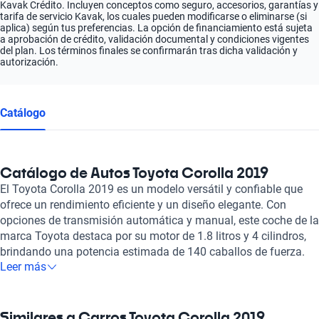
Kavak Crédito. Incluyen conceptos como seguro, accesorios, garantías y
tarifa de servicio Kavak, los cuales pueden modificarse o eliminarse (si
aplica) según tus preferencias. La opción de financiamiento está sujeta
a aprobación de crédito, validación documental y condiciones vigentes
del plan. Los términos finales se confirmarán tras dicha validación y
autorización.
Catálogo
Catálogo de Autos Toyota Corolla 2019
El Toyota Corolla 2019 es un modelo versátil y confiable que
ofrece un rendimiento eficiente y un diseño elegante. Con
opciones de transmisión automática y manual, este coche de la
marca Toyota destaca por su motor de 1.8 litros y 4 cilindros,
brindando una potencia estimada de 140 caballos de fuerza.
Leer más
Equipado con bolsas de aire frontales y laterales, frenos ABS y
asistencia de frenado, el Corolla 2019 prioriza la seguridad de
sus ocupantes. Además, con un consumo combinado de 5.6
l/100km, este modelo se posiciona como una excelente opción
Similares a Carros Toyota Corolla 2019