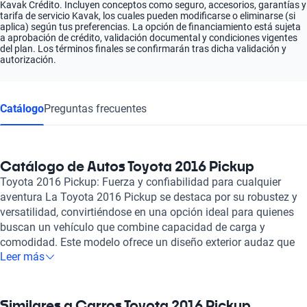
Kavak Crédito. Incluyen conceptos como seguro, accesorios, garantías y
tarifa de servicio Kavak, los cuales pueden modificarse o eliminarse (si
aplica) según tus preferencias. La opción de financiamiento está sujeta
a aprobación de crédito, validación documental y condiciones vigentes
del plan. Los términos finales se confirmarán tras dicha validación y
autorización.
Catálogo
Preguntas frecuentes
Catálogo de Autos Toyota 2016 Pickup
Toyota 2016 Pickup: Fuerza y confiabilidad para cualquier
aventura La Toyota 2016 Pickup se destaca por su robustez y
versatilidad, convirtiéndose en una opción ideal para quienes
buscan un vehículo que combine capacidad de carga y
comodidad. Este modelo ofrece un diseño exterior audaz que
Leer más
refleja su naturaleza resistente, mientras que en el interior, los
acabados bien pensados garantizan un ambiente cómodo y
funcional, perfecto para viajes largos o trabajos exigentes.
Entre sus principales características, se encuentran un
Similares a Carros Toyota 2016 Pickup