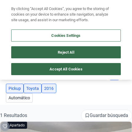
Ven a conocernos. Encuentra tu sede Kavak más cercana
aquí
.
By clicking “Accept All Cookies”, you agree to the storing of
cookies on your device to enhance site navigation, analyze
Ubicación
site usage, and assist in our marketing efforts.
Encuentra el auto ideal para tu presupuesto
Cookies Settings
Simular plan a meses
Busca por marca
Reject All
TOYOTA 2016 PICKUP
Busca por modelo
Accept All Cookies
3
Busca por versión
Busca por año
Pickup
Toyota
2016
Automático
Busca por marca
Busca por modelo
Guardar búsqueda
1 Resultados
Apartado
Busca por versión