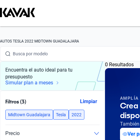
Busca por marca
AUTOS TESLA 2022 MIDTOWN GUADALAJARA
Busca por modelo
0 Resultados
Busca por versión
Encuentra el auto ideal para tu
presupuesto
Busca por año
Simular plan a meses
Busca por marca
AMPLÍA
Filtros (3)
Limpiar
Crea 
Busca por modelo
dispo
Midtown Guadalajara
Tesla
2022
Busca por versión
También 
Precio
Ver p
Busca por año