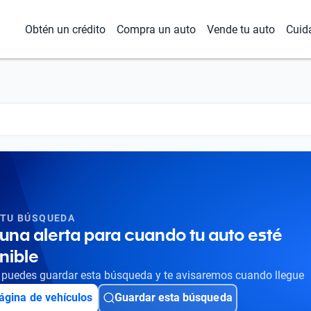
Obtén un crédito
Compra un auto
Vende tu auto
Cuid
 TU BÚSQUEDA
una alerta para cuando tu auto esté
nible
puedes guardar esta búsqueda y te avisaremos cuando llegue
ágina de vehículos
Guardar esta búsqueda