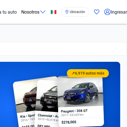
a tu auto
Nosotros
Ingresar
Ubicación
↗
6,919 autos más
Peugeot • 308 GT
Kia • Sportage EX
2017 • 64,320 km
Chevrolet • Aveo
2016 • 18,500 km
2010 • 90,878 km
$278,005
$155,000
$82,999