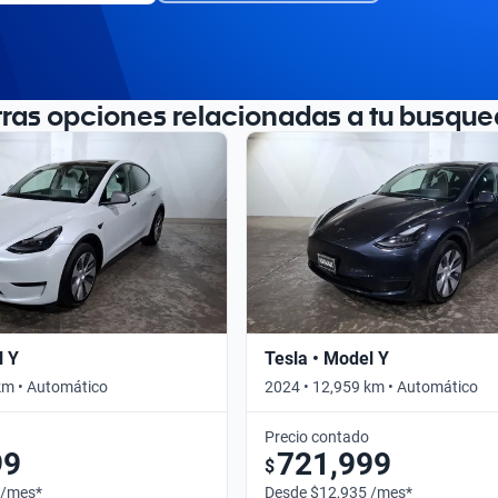
tras opciones relacionadas a tu busque
l Y
Tesla • Model Y
km • Automático
2024 • 12,959 km • Automático
Precio contado
99
721,999
$
 /mes*
Desde $12,935 /mes*