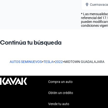
Cuernavaca
* Las mensualidad
referencial del 17
pueden modificarse
condiciones vigent
Continúa tu búsqueda
AUTOS SEMINUEVOS
>
TESLA
>
2022
>
MIDTOWN GUADALAJARA
Compra un auto
Obtén un crédito
Vende tu auto