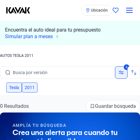
Ubicación
Encuentra el auto ideal para tu presupuesto
Busca por marca
Simular plan a meses
Busca por modelo
AUTOS TESLA 2011
Busca por versión
2
Busca por año
Busca por marca
Tesla
2011
Busca por modelo
Guardar búsqueda
0 Resultados
Busca por versión
AMPLÍA TU BÚSQUEDA
Busca por año
Crea una alerta para cuando tu