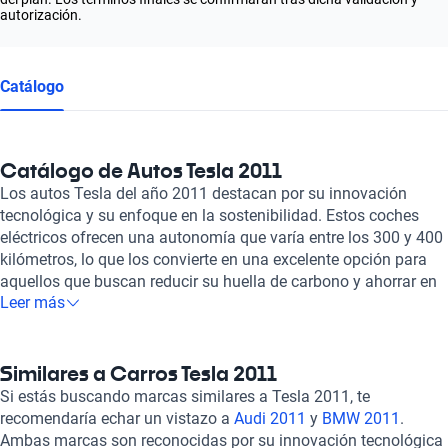
autorización.
Catálogo
Catálogo de Autos Tesla 2011
Los autos Tesla del año 2011 destacan por su innovación
tecnológica y su enfoque en la sostenibilidad. Estos coches
eléctricos ofrecen una autonomía que varía entre los 300 y 400
kilómetros, lo que los convierte en una excelente opción para
aquellos que buscan reducir su huella de carbono y ahorrar en
Leer más
costos de combustible. Además, su diseño aerodinámico y
futurista los hace destacar en el mercado automotriz. En
cuanto a su desempeño, los Tesla 2011 cuentan con una
aceleración impresionante, alcanzando de 0 a 100 km/h en
Similares a Carros Tesla 2011
tiempos que van desde los 4 hasta los 7 segundos,
Si estás buscando marcas similares a Tesla 2011, te
dependiendo del modelo específico. Su motor eléctrico
recomendaría echar un vistazo a
Audi 2011
y
BMW 2011
.
proporciona una conducción suave y silenciosa, brindando una
Ambas marcas son reconocidas por su innovación tecnológica