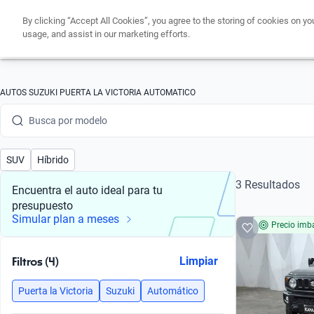
By clicking “Accept All Cookies”, you agree to the storing of cookies on yo
usage, and assist in our marketing efforts.
Busca por marca
AUTOS SUZUKI PUERTA LA VICTORIA AUTOMATICO
Busca por modelo
Busca por versión
SUV
Híbrido
Busca por año
3 Resultados
Encuentra el auto ideal para tu
presupuesto
Busca por marca
Simular plan a meses
Precio imba
Busca por modelo
Filtros (4)
Limpiar
Busca por versión
Puerta la Victoria
Suzuki
Automático
Busca por año