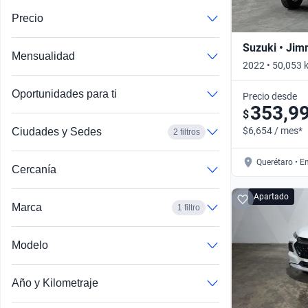
Precio
Suzuki • Jim
Mensualidad
2022 • 50,053 
Automático
Oportunidades para ti
Precio desde
353,9
$
$6,654 / mes*
Ciudades y Sedes
2 filtros
Querétaro • E
Cercanía
Apartado
Marca
1 filtro
Modelo
Año y Kilometraje