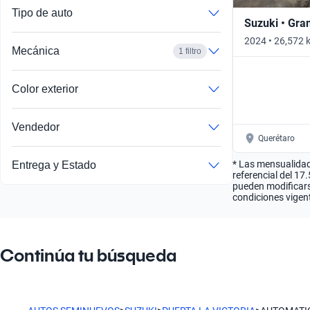
Tipo de auto
Suzuki • Gra
2024 • 26,572
Mecánica
1 filtro
GLX AUTO • Au
Color exterior
Vendedor
Querétaro
* Las mensualidad
Entrega y Estado
referencial del 17
pueden modificarse
condiciones vigent
Continúa tu búsqueda