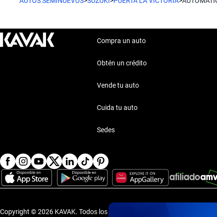
AUTOS SEMINUEVOS
>
SUZUKI
>
PUERTA LA VICTORIA
>
AUTOMATI
Compra un auto
Obtén un crédito
Vende tu auto
Cuida tu auto
Sedes
Copyright © 2026 KAVAK.
Todos los derechos reservados.
·
Aviso de P