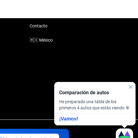
Contacto
🇲🇽
México
Comparación de autos
He preparado una tabla de los
primeros 4 autos que estás viendo 🎯
¡Vamos!
inanciera
·
Sitemap