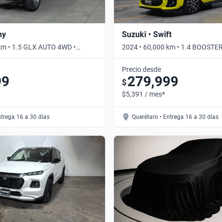
ny
Suzuki • Swift
km • 1.5 GLX AUTO 4WD •
2024 • 60,000 km • 1.4 BOOST
AUTO • Automático
Precio desde
99
279,999
$
$5,391 / mes*
ntrega 16 a 30 días
Querétaro • Entrega 16 a 30 días