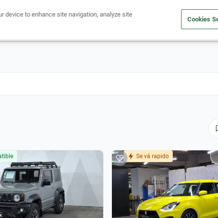
ur device to enhance site navigation, analyze site
Cookies Se
Obtén un crédito
Compra un auto
Vende tu auto
Cuid
tible
Se vá rapido