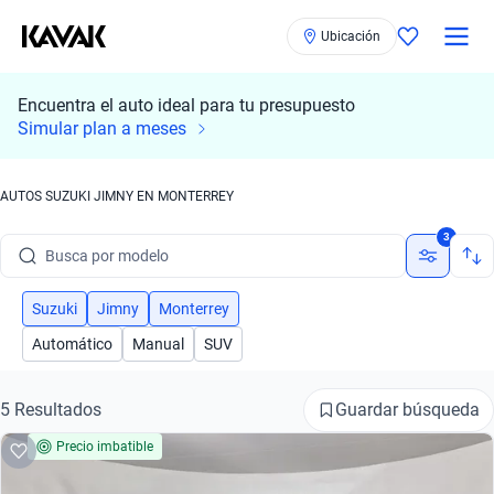
Ubicación
Encuentra el auto ideal para tu presupuesto
Simular plan a meses
AUTOS SUZUKI JIMNY EN MONTERREY
Busca por marca
3
Busca por modelo
Busca por versión
Suzuki
Jimny
Monterrey
Automático
Manual
SUV
Busca por año
Busca por marca
Guardar búsqueda
5 Resultados
Precio imbatible
Busca por modelo