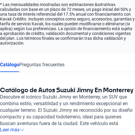
* Las mensualidades mostradas son estimaciones ilustrativas
calculadas con base en un plazo de 72 meses, un pago inicial del 50% y
una tasa de interés referencial del 17.5% anual con financiamiento con
Kavak Crédito. Incluyen conceptos como seguro, accesorios, garantías y
tarifa de servicio Kavak, los cuales pueden modificarse o eliminarse (si
aplica) según tus preferencias. La opción de financiamiento está sujeta
a aprobación de crédito, validación documental y condiciones vigentes
del plan. Los términos finales se confirmarán tras dicha validación y
autorización.
Catálogo
Preguntas frecuentes
Catálogo de Autos Suzuki Jimny En Monterrey
Descubre el icónico Suzuki Jimny en Monterrey, un SUV que
combina estilo, versatilidad y un rendimiento excepcional en
cualquier terreno. El Suzuki Jimny es reconocido por su diseño
compacto y su capacidad todoterreno, ideal para quienes
buscan aventuras fuera de la ciudad. Este vehículo está
Leer más
equipado con un potente motor de 1.5 litros, que ofrece un