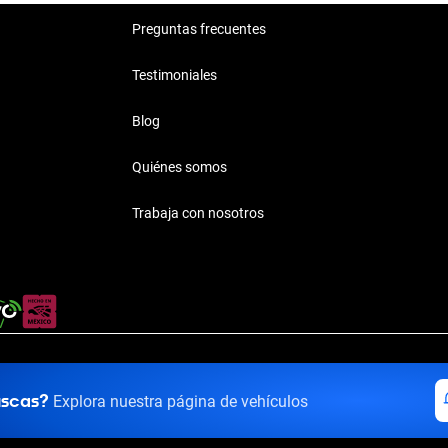
Preguntas frecuentes
Testimoniales
Blog
Quiénes somos
Trabaja con nosotros
rivacidad
·
Términos y Condiciones
·
Transparencia
·
Transparencia F
uscas?
Explora nuestra página de vehículos
El Panteón, Lerma de Villada, Estado de México, México, C.P. 52005