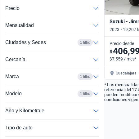
Precio
Suzuki • Jim
Mensualidad
2023 • 19,207 
Ciudades y Sedes
1 filtro
Precio desde
406,9
$
$7,559 / mes*
Cercanía
Guadalajara •
Marca
1 filtro
* Las mensualidad
referencial del 17
Modelo
1 filtro
pueden modificarse
condiciones vigent
Año y Kilometraje
Tipo de auto