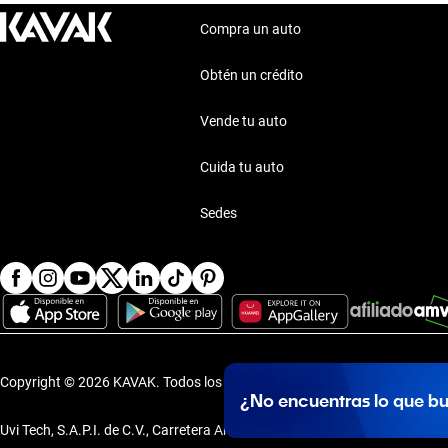
Compra un auto
Obtén un crédito
Vende tu auto
Cuida tu auto
Sedes
Copyright © 2026 KAVAK.
Todos los derechos reservados.
·
Aviso de P
¿No encuentras lo que b
Uvi Tech, S.A.P.I. de C.V., Carretera Amomolulco - Capulhuac, No. 1 Col. 