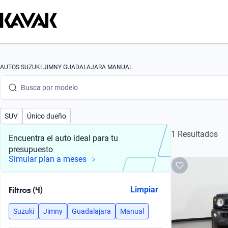
Busca por marca
AUTOS SUZUKI JIMNY GUADALAJARA MANUAL
Busca por modelo
Busca por versión
SUV
Único dueño
Busca por año
1 Resultados
Encuentra el auto ideal para tu
presupuesto
Busca por marca
Simular plan a meses
Busca por modelo
Filtros (4)
Limpiar
Busca por versión
Suzuki
Jimny
Guadalajara
Manual
Busca por año