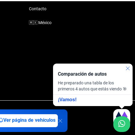
Contacto
🇲🇽
México
Comparación de autos
He preparado una tabla de los
primeros 4 autos que estás viendo 🎯
¡Vamos!
inanciera
·
Sitemap
Ver página de vehículos