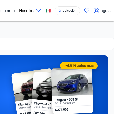
a tu auto
Nosotros
Ingresar
Ubicación
↗
6,919 autos más
Peugeot • 308 GT
Kia • Sportage EX
2017 • 64,320 km
Chevrolet • Aveo
2016 • 18,500 km
2010 • 90,878 km
$278,005
$155,000
$82,999