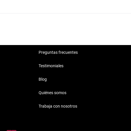
Suzuki Ignis Querétaro Other
Suzuki Ignis Querétaro Híbrido
Suzuki Ignis Querétaro Rojo
Preguntas frecuentes
Testimoniales
Blog
Quiénes somos
Trabaja con nosotros