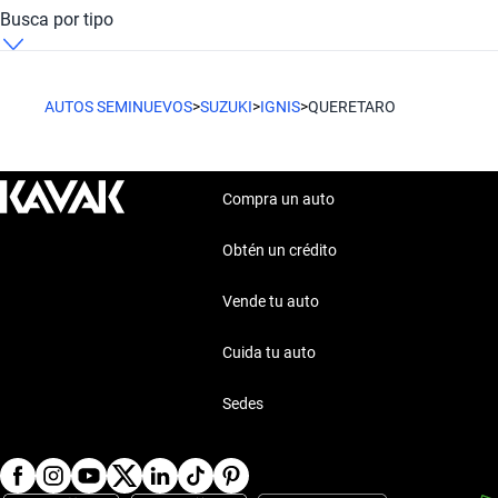
Suzuki Ignis Querétaro Negro
Suzuki Ignis Querétaro Gasolina
Busca por tipo
Suzuki Ignis Querétaro Plateado
Suzuki Ignis Querétaro Hatchback
AUTOS SEMINUEVOS
>
SUZUKI
>
IGNIS
>
QUERETARO
Compra un auto
Obtén un crédito
Vende tu auto
Cuida tu auto
Sedes