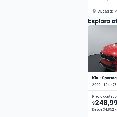
Ciudad de M
Explora o
Kia • Sporta
2020 • 104,478
Precio contado
248,9
$
Desde $4,862 