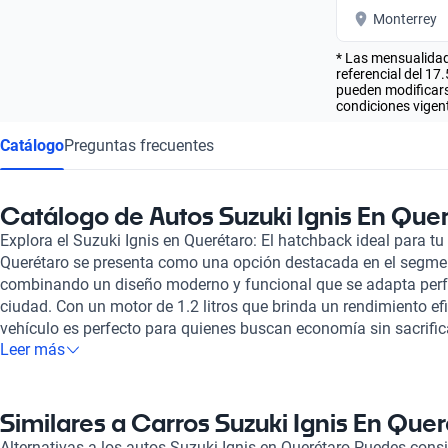
Monterrey
* Las mensualidad
referencial del 17
pueden modificarse
condiciones vigent
Catálogo
Preguntas frecuentes
Catálogo de Autos Suzuki Ignis En Que
Explora el Suzuki Ignis en Querétaro: El hatchback ideal para tu 
Querétaro se presenta como una opción destacada en el segme
combinando un diseño moderno y funcional que se adapta perfe
ciudad. Con un motor de 1.2 litros que brinda un rendimiento ef
vehículo es perfecto para quienes buscan economía sin sacrifi
Leer más
para alojar hasta cinco personas lo convierte en la elección ide
familia, mientras que su transmisión automática y manual propo
conducción. Una de las características más atractivas del Suzuk
que le otorga estabilidad y control en diferentes condiciones 
Similares a Carros Suzuki Ignis En Que
viaje sea cómodo y seguro. Además, su interior, confeccionado 
Alternativas a los autos Suzuki Ignis en Querétaro Puedes cons