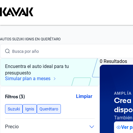
Busca por marca
Busca por modelo
Busca por versión
AUTOS SUZUKI IGNIS EN QUERÉTARO
Busca por año
0 Resultados
Busca por marca
Encuentra el auto ideal para tu
presupuesto
Busca por modelo
Simular plan a meses
Busca por versión
AMPLÍA
Filtros (3)
Limpiar
Crea 
Busca por año
dispo
Suzuki
Ignis
Querétaro
También 
Precio
Ver p