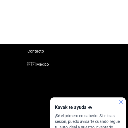
Suzuki Ignis Querétaro Otro
Suzuki Ignis Querétaro Silver
Contacto
🇲🇽
México
Kavak te ayuda 🚗
¡Sé el primero en saberlo! Si inicias
sesión, puedo avisarte cuando llegue
tu auto ideal a nuestro inventario.