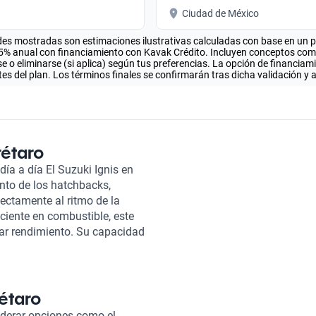
Ciudad de México
es mostradas son estimaciones ilustrativas calculadas con base en un pla
.5% anual con financiamiento con Kavak Crédito. Incluyen conceptos como 
 o eliminarse (si aplica) según tus preferencias. La opción de financiam
es del plan. Los términos finales se confirmarán tras dicha validación y 
rétaro
día a día El Suzuki Ignis en
nto de los hatchbacks,
ctamente al ritmo de la
iciente en combustible, este
car rendimiento. Su capacidad
al para viajes con amigos o
rciona versatilidad en la
i Ignis es su sistema de 4x2,
de manejo, haciendo que cada
rétaro
en materiales de tela, asegura
iderar opciones como el