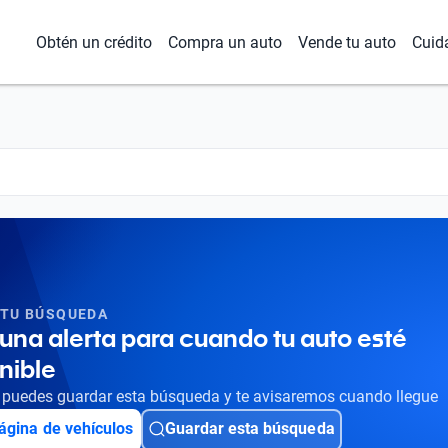
Obtén un crédito
Compra un auto
Vende tu auto
Cuid
 TU BÚSQUEDA
una alerta para cuando tu auto esté
nible
puedes guardar esta búsqueda y te avisaremos cuando llegue
ágina de vehículos
Guardar esta búsqueda