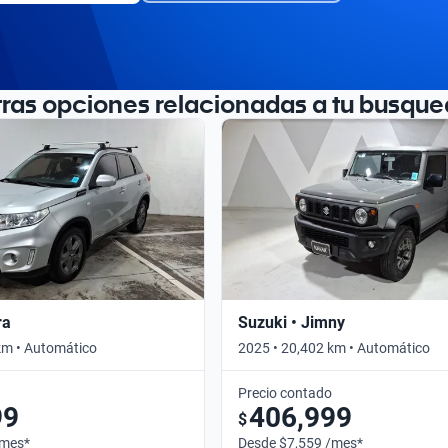
tras opciones relacionadas a tu busque
ra
Suzuki • Jimny
km • Automático
2025 • 20,402 km • Automático
Precio contado
99
406,999
$
/mes*
Desde $7,559 /mes*