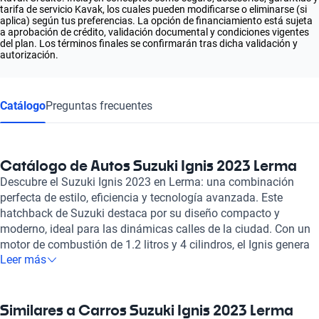
tarifa de servicio Kavak, los cuales pueden modificarse o eliminarse (si
aplica) según tus preferencias. La opción de financiamiento está sujeta
a aprobación de crédito, validación documental y condiciones vigentes
del plan. Los términos finales se confirmarán tras dicha validación y
autorización.
Catálogo
Preguntas frecuentes
Catálogo de Autos Suzuki Ignis 2023 Lerma
Descubre el Suzuki Ignis 2023 en Lerma: una combinación
perfecta de estilo, eficiencia y tecnología avanzada. Este
hatchback de Suzuki destaca por su diseño compacto y
moderno, ideal para las dinámicas calles de la ciudad. Con un
motor de combustión de 1.2 litros y 4 cilindros, el Ignis genera
Leer más
una potencia máxima de 82 caballos de fuerza, lo que le
permite alcanzar de 0 a 100 km/h en tan solo 10 segundos. Su
velocidad máxima de 175 km/h, sumada a un consumo de
combustible combinado de solo 4.6 litros cada 100 km, lo
Similares a Carros Suzuki Ignis 2023 Lerma