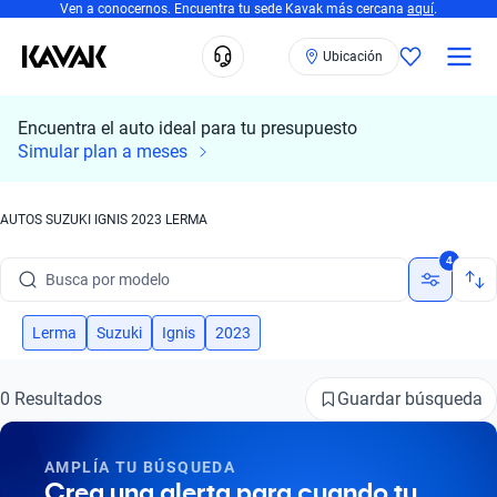
Ven a conocernos. Encuentra tu sede Kavak más cercana
aquí
.
Ubicación
Encuentra el auto ideal para tu presupuesto
Simular plan a meses
AUTOS SUZUKI IGNIS 2023 LERMA
Busca por marca
4
Busca por modelo
Busca por versión
Lerma
Suzuki
Ignis
2023
Busca por año
Guardar búsqueda
0 Resultados
Busca por marca
AMPLÍA TU BÚSQUEDA
Busca por modelo
Crea una alerta para cuando tu