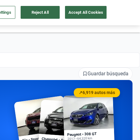
ttings
Reject All
Accept All Cookies
55 4162 9202
os
Ingresar
Ubicación
Guardar búsqueda
↗
6,919 autos más
Peugeot • 308 GT
Kia • Sportage EX
2017 • 64,320 km
Chevrolet • Aveo