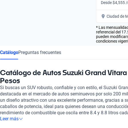
Desde $4,555 
Ciudad de M
* Las mensualidad
referencial del 17
pueden modificarse
condiciones vigent
Catálogo
Preguntas frecuentes
Catálogo de Autos Suzuki Grand Vitara
Pesos
Si buscas un SUV robusto, confiable y con estilo, el Suzuki Gra
destacada en el mercado de autos seminuevos por solo 200 mi
un diseño atractivo con una excelente performance, gracias a su
caballos de potencia, ideal para quienes desean una conducción
rendimiento de combustible que oscila entre 8.4 y 8.8 litros cad
Leer más
presenta como una opción eficiente para la ciudad y la carrete
capacidad para cinco pasajeros, ofreciendo comodidad a travé