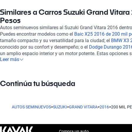
cuero, tela y gamuza. Además, dispone de un techo corredizo q
de manejo placentera. En términos de seguridad, el Grand Vita
Similares a Carros Suzuki Grand Vitara
incluye seis airbags, lo que lo convierte en una opción segura 
Pesos
Kavak, todos nuestros vehículos, incluido el Suzuki Grand Vita
Autos seminuevos similares al Suzuki Grand Vitara 2016 dentro
meticulosamente en más de 240 puntos críticos para asegurarn
Puedes encontrar modelos como el
Baic X25 2016 de 200 mil 
óptimas condiciones tanto mecánicas como estéticas. Además,
tamaño compacto y su versatilidad para la ciudad; el
BMW X3 2
financiamiento flexibles y la posibilidad de adquirir una garan
conocido por su confort y desempeño; o el
Dodge Durango 2016
tus necesidades específicas. La experiencia de compra es 100%
un amplio espacio interior y un motor potente. Estas opciones
sólido soporte postventa, garantizando que tu experiencia sea p
Leer más
Grand Vitara 2016, brindándote una variedad de alternativas int
considerando otras alternativas, no dejes de explorar el
Toyota 
presupuesto.
Chevrolet Cavalier 2016 de 200 mil pesos
y el
BAIC X25 2016 de
ofrecen características atractivas y un gran desempeño. Descub
en Kavak.
Continúa tu búsqueda
AUTOS SEMINUEVOS
>
SUZUKI
>
GRAND VITARA
>
2016
>
200 MIL P
Compra un auto