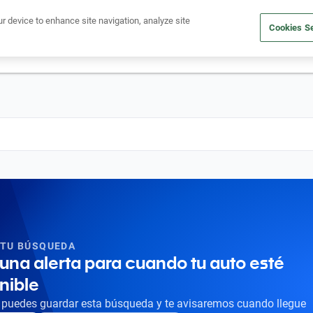
Ven a conocernos. Encuentra tu sede Kavak más cercana
aquí
.
ur device to enhance site navigation, analyze site
Cookies Se
dito
Compra un auto
Vende tu auto
Cuida tu auto
Nosotr
 TU BÚSQUEDA
una alerta para cuando tu auto esté
nible
puedes guardar esta búsqueda y te avisaremos cuando llegue