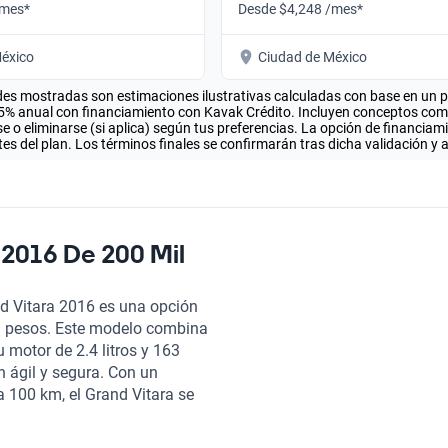
/mes*
Desde $4,248 /mes*
éxico
Ciudad de México
es mostradas son estimaciones ilustrativas calculadas con base en un pla
.5% anual con financiamiento con Kavak Crédito. Incluyen conceptos como 
 o eliminarse (si aplica) según tus preferencias. La opción de financiam
es del plan. Los términos finales se confirmarán tras dicha validación y 
 2016 De 200 Mil
nd Vitara 2016 es una opción
l pesos. Este modelo combina
 motor de 2.4 litros y 163
 ágil y segura. Con un
a 100 km, el Grand Vitara se
ra. Este SUV cuenta con
s de asientos elaborados en