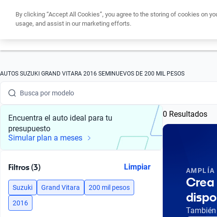
By clicking “Accept All Cookies”, you agree to the storing of cookies on yo
usage, and assist in our marketing efforts.
Obtén un cré
Busca por marca
AUTOS SUZUKI GRAND VITARA 2016 SEMINUEVOS DE 200 MIL PESOS
Busca por modelo
0 Resultados
Busca por versión
Encuentra el auto ideal para tu
presupuesto
Busca por año
Simular plan a meses
Busca por marca
Filtros (3)
Limpiar
AMPLÍA
Busca por modelo
Crea 
Suzuki
Grand Vitara
200 mil pesos
dispo
Busca por versión
2016
También 