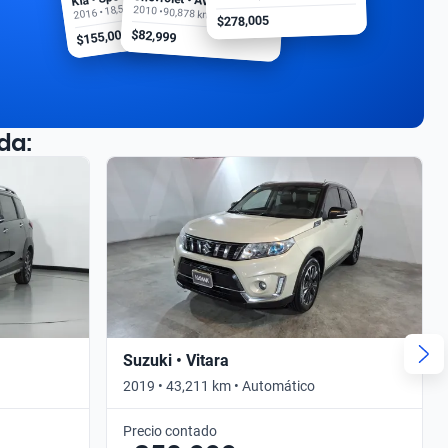
2016 • 18,500 km
2010 • 90,878 km
$278,005
$155,000
$82,999
da:
Suzuki • Vitara
2019 • 43,211 km • Automático
Precio contado