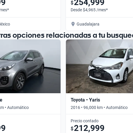
99
254,999
$
/mes*
Desde $4,965 /mes*
éxico
Guadalajara
tras opciones relacionadas a tu busque
ge
Toyota • Yaris
km • Automático
2016 • 96,000 km • Automático
Precio contado
99
212,999
$