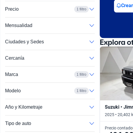
Busca por año
Crear
Precio
1 filtro
Mensualidad
Explora o
Ciudades y Sedes
Cercanía
Marca
1 filtro
Modelo
1 filtro
Suzuki • Jim
Año y Kilometraje
2025 • 20,402 
Tipo de auto
Precio contado