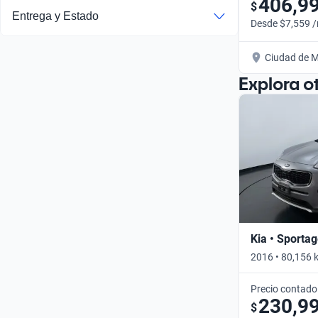
406,9
$
Entrega y Estado
Desde $7,559 
Ciudad de M
Explora o
Kia • Sporta
2016 • 80,156 
Precio contado
230,9
$