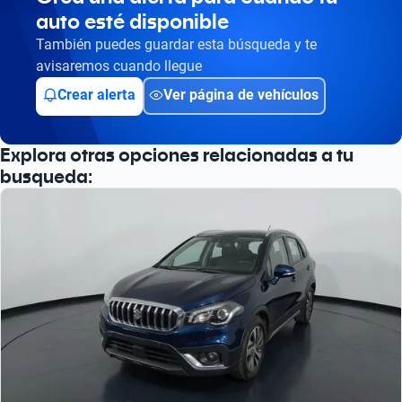
auto esté disponible
Busca por versión
También puedes guardar esta búsqueda y te
Busca por año
avisaremos cuando llegue
Crear alerta
Ver página de vehículos
Explora otras opciones relacionadas a tu
busqueda: