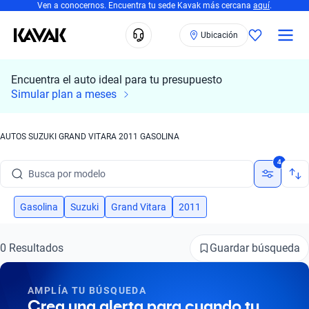
Ven a conocernos. Encuentra tu sede Kavak más cercana
aquí
.
Ubicación
Encuentra el auto ideal para tu presupuesto
Simular plan a meses
AUTOS SUZUKI GRAND VITARA 2011 GASOLINA
Busca por marca
4
Busca por modelo
Busca por versión
Gasolina
Suzuki
Grand Vitara
2011
Busca por año
Guardar búsqueda
0 Resultados
Busca por marca
AMPLÍA TU BÚSQUEDA
Busca por modelo
Crea una alerta para cuando tu