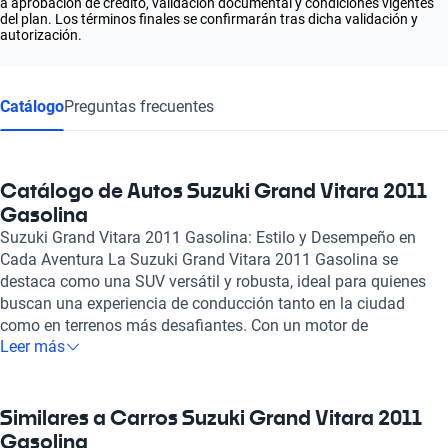
a aprobación de crédito, validación documental y condiciones vigentes
del plan. Los términos finales se confirmarán tras dicha validación y
autorización.
Catálogo
Preguntas frecuentes
Catálogo de Autos Suzuki Grand Vitara 2011
Gasolina
Suzuki Grand Vitara 2011 Gasolina: Estilo y Desempeño en
Cada Aventura La Suzuki Grand Vitara 2011 Gasolina se
destaca como una SUV versátil y robusta, ideal para quienes
buscan una experiencia de conducción tanto en la ciudad
como en terrenos más desafiantes. Con un motor de
Leer más
combustión de 2.4 litros y 4 cilindros, esta SUV ofrece una
potencia máxima de 164 caballos de fuerza, asegurando un
rendimiento dinámico y ágil. Su capacidad para alcanzar una
velocidad máxima de 180 km/h la convierte en una opción
Similares a Carros Suzuki Grand Vitara 2011
emocionante para aquellos que disfrutan de la carretera. Este
Gasolina