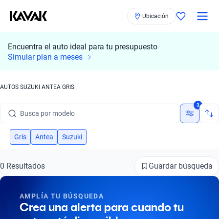
Ubicación
Encuentra el auto ideal para tu presupuesto
Simular plan a meses
AUTOS SUZUKI ANTEA GRIS
Busca por marca
3
Busca por modelo
Busca por versión
Gris
Antea
Suzuki
Busca por año
Guardar búsqueda
0 Resultados
Busca por marca
AMPLÍA TU BÚSQUEDA
Busca por modelo
Crea una alerta para cuando tu