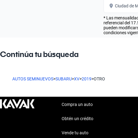
Ciudad de M
* Las mensualidad
referencial del 17
pueden modificarse
condiciones vigent
Continúa tu búsqueda
AUTOS SEMINUEVOS
>
SUBARU
>
XV
>
2019
>
OTRO
Compra un auto
Obtén un crédito
Vende tu auto