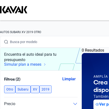
Busca por marca
AUTOS SUBARU XV 2019 OTRO
Busca por modelo
0 Resultados
Busca por versión
Encuentra el auto ideal para tu
presupuesto
Busca por año
Simular plan a meses
Busca por marca
AMPLÍA
Filtros (2)
Limpiar
Crea 
Busca por modelo
dispo
Otro
Subaru
XV
2019
Busca por versión
También 
Precio
Ver p
Busca por año