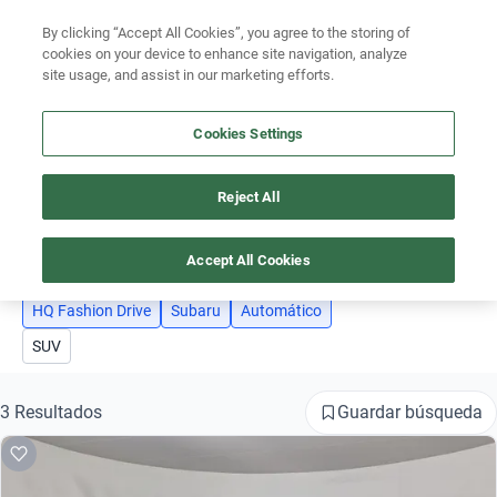
By clicking “Accept All Cookies”, you agree to the storing of
Ubicación
cookies on your device to enhance site navigation, analyze
site usage, and assist in our marketing efforts.
Encuentra el auto ideal para tu presupuesto
Simular plan a meses
Cookies Settings
Busca por marca
Reject All
AUTOS SUBARU HQ FASHION DRIVE AUTOMATICO
3
Busca por modelo
Accept All Cookies
Busca por versión
HQ Fashion Drive
Subaru
Automático
Busca por año
SUV
Busca por marca
Guardar búsqueda
3 Resultados
Busca por modelo
Busca por versión