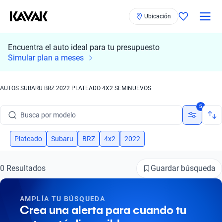
Ubicación
Encuentra el auto ideal para tu presupuesto
Simular plan a meses
AUTOS SUBARU BRZ 2022 PLATEADO 4X2 SEMINUEVOS
Busca por marca
5
Busca por modelo
Busca por versión
Plateado
Subaru
BRZ
4x2
2022
Busca por año
Guardar búsqueda
0 Resultados
Busca por marca
AMPLÍA TU BÚSQUEDA
Busca por modelo
Crea una alerta para cuando tu