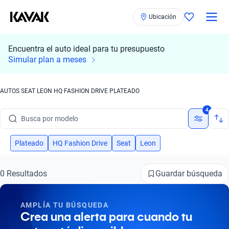
Ubicación
Encuentra el auto ideal para tu presupuesto
Simular plan a meses
AUTOS SEAT LEON HQ FASHION DRIVE PLATEADO
Busca por marca
4
Busca por modelo
Busca por versión
Plateado
HQ Fashion Drive
Seat
Leon
Busca por año
Guardar búsqueda
0 Resultados
Busca por marca
AMPLÍA TU BÚSQUEDA
Busca por modelo
Crea una alerta para cuando tu