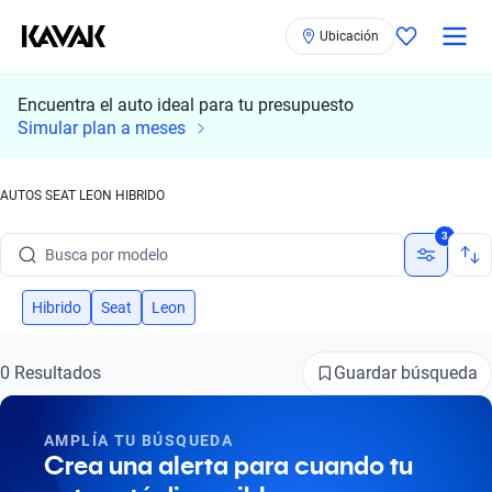
Ubicación
Encuentra el auto ideal para tu presupuesto
Simular plan a meses
AUTOS SEAT LEON HIBRIDO
Busca por marca
3
Busca por modelo
Busca por versión
Hibrido
Seat
Leon
Busca por año
Guardar búsqueda
0 Resultados
Busca por marca
AMPLÍA TU BÚSQUEDA
Busca por modelo
Crea una alerta para cuando tu