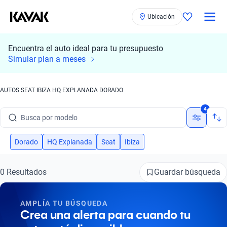
Ubicación
Encuentra el auto ideal para tu presupuesto
Simular plan a meses
AUTOS SEAT IBIZA HQ EXPLANADA DORADO
Busca por marca
4
Busca por modelo
Busca por versión
Dorado
HQ Explanada
Seat
Ibiza
Busca por año
Guardar búsqueda
0 Resultados
Busca por marca
AMPLÍA TU BÚSQUEDA
Busca por modelo
Crea una alerta para cuando tu