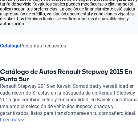
tarifa de servicio Kavak, los cuales pueden modificarse o eliminarse (si
aplica) según tus preferencias. La opción de financiamiento está sujeta
a aprobación de crédito, validación documental y condiciones vigentes
del plan. Los términos finales se confirmarán tras dicha validación y
autorización.
Catálogo
Preguntas frecuentes
Catálogo de Autos Renault Stepway 2015 En
Punto Sur
Renault Stepway 2015 en Kavak: Comodidad y versatilidad en
cada recorrido Si estás en la búsqueda de un Renault Stepway
2015 que combine estilo y funcionalidad, en Kavak encontrarás
una amplia selección de vehículos inspeccionados y
garantizados, listos para transformarse en tu compañero ideal.
Leer más
Este modelo se destaca como un hatchback versátil, con un
motor de combustión de 1.6 litros que ofrece una potencia
máxima de 110 caballos de fuerza, perfecto para quienes