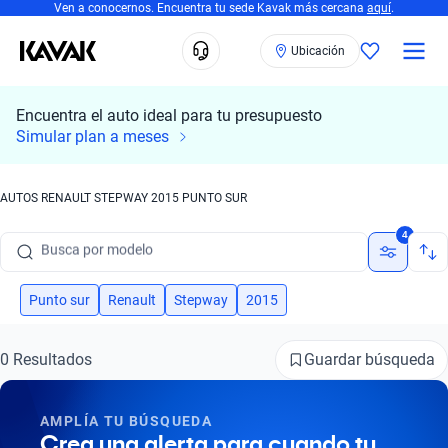
Ven a conocernos. Encuentra tu sede Kavak más cercana
aquí
.
Ubicación
Encuentra el auto ideal para tu presupuesto
Simular plan a meses
Busca por marca
AUTOS RENAULT STEPWAY 2015 PUNTO SUR
Busca por modelo
4
Busca por versión
Busca por año
Punto sur
Renault
Stepway
2015
Busca por marca
Guardar búsqueda
0 Resultados
Busca por modelo
AMPLÍA TU BÚSQUEDA
Busca por versión
Crea una alerta para cuando tu