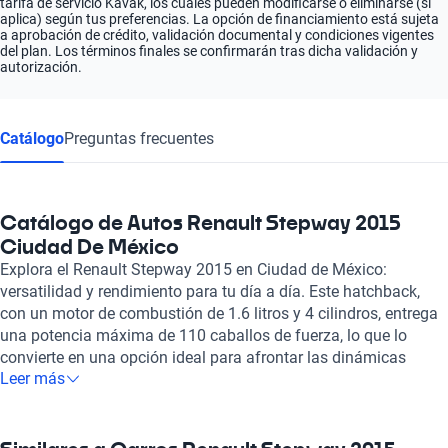
tarifa de servicio Kavak, los cuales pueden modificarse o eliminarse (si
aplica) según tus preferencias. La opción de financiamiento está sujeta
a aprobación de crédito, validación documental y condiciones vigentes
del plan. Los términos finales se confirmarán tras dicha validación y
autorización.
Catálogo
Preguntas frecuentes
Catálogo de Autos Renault Stepway 2015
Ciudad De México
Explora el Renault Stepway 2015 en Ciudad de México:
versatilidad y rendimiento para tu día a día. Este hatchback,
con un motor de combustión de 1.6 litros y 4 cilindros, entrega
una potencia máxima de 110 caballos de fuerza, lo que lo
convierte en una opción ideal para afrontar las dinámicas
Leer más
calles de la capital. Con una velocidad máxima de 164 km/h y
un consumo de combustible combinado de solo 6.1 litros cada
100 km, el Stepway ofrece una excelente eficiencia que se
traduce en menos paradas en la gasolina y más tiempo en la