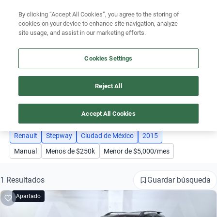
Busca por modelo
By clicking “Accept All Cookies”, you agree to the storing of
Ubicación
cookies on your device to enhance site navigation, analyze
Busca por versión
site usage, and assist in our marketing efforts.
Encuentra el auto ideal para tu presupuesto
Busca por año
Simular plan a meses
Cookies Settings
Busca por marca
Reject All
AUTOS RENAULT STEPWAY AÑO 2015 CIUDAD DE MÉXICO
Busca por modelo
4
Busca por versión
Accept All Cookies
Busca por año
Renault
Stepway
Ciudad de México
2015
Manual
Menos de $250k
Menor de $5,000/mes
Guardar búsqueda
1 Resultados
Apartado