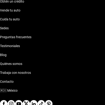
Obtén un crédito
Renault Stepway 2010 Puerta la Victoria
Vende tu auto
Cuida tu auto
Renault Stepway 2010 Punto Valle
Sedes
Renault Stepway 2010 San Ángel
Preguntas frecuentes
Testimoniales
Renault Stepway 2010 Tlalnepantla
Blog
Quiénes somos
Trabaja con nosotros
Contacto
🇲🇽
México