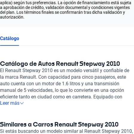
aplica) según tus preferencias. La opción de financiamiento está sujeta
a aprobación de crédito, validación documental y condiciones vigentes
del plan. Los términos finales se confirmarán tras dicha validación y
autorización.
Catálogo
Catálogo de Autos Renault Stepway 2010
El Renault Stepway 2010 es un modelo versátil y confiable de
la marca Renault. Con capacidad para cinco pasajeros, este
auto cuenta con un motor de 1.6 litros y una transmisión
manual de 5 velocidades, lo que lo convierte en una opción
eficiente tanto en ciudad como en carretera. Equipado con
Leer más
bolsas de aire frontales para conductor y pasajero, frenos ABS
y asientos de tela, el Renault Stepway 2010 ofrece un equilibrio
entre seguridad y comodidad para sus ocupantes. Con un
consumo combinado de 6.1 litros por cada 100 kilómetros, este
Similares a Carros Renault Stepway 2010
modelo se destaca por su eficiencia en el consumo de
Si estás buscando un modelo similar al Renault Stepway 2010,