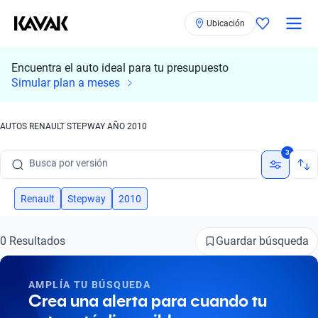
Ubicación
Encuentra el auto ideal para tu presupuesto
Busca por marca
Simular plan a meses
Busca por modelo
AUTOS RENAULT STEPWAY AÑO 2010
Busca por versión
3
Busca por año
Busca por marca
Renault
Stepway
2010
Busca por modelo
Guardar búsqueda
0 Resultados
Busca por versión
AMPLÍA TU BÚSQUEDA
Busca por año
Crea una alerta para cuando tu