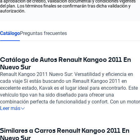
a aprobación de crédito, validación documental y condiciones vigentes
del plan. Los términos finales se confirmarán tras dicha validación y
autorización.
Catálogo
Preguntas frecuentes
Catálogo de Autos Renault Kangoo 2011 En
Nuevo Sur
Renault Kangoo 2011 Nuevo Sur: Versatilidad y eficiencia en
cada viaje Si estás buscando un Renault Kangoo 2011 en
excelente estado, Kavak es el lugar ideal para encontrarlo. Este
vehículo tipo van ha sido diseñado para ofrecer una
combinación perfecta de funcionalidad y confort. Con un motor
Leer más
de combustión de 1.6 litros y 4 cilindros, la Kangoo proporciona
una potencia de 109 caballos, ideal para desplazamientos en la
ciudad y viajes largos. Una de las características más
destacadas de la Renault Kangoo es su capacidad de carga,
Similares a Carros Renault Kangoo 2011 En
perfecta para quienes necesitan versatilidad, ya que cuenta con
Nuevo Sur