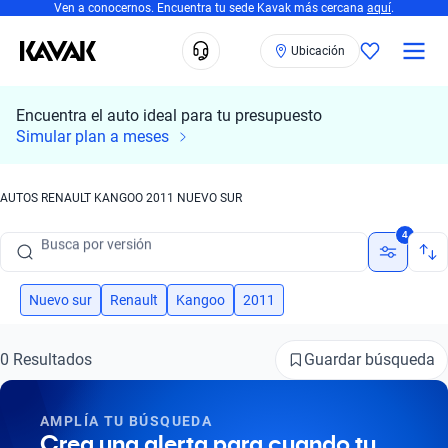
Ven a conocernos. Encuentra tu sede Kavak más cercana
aquí
.
Ubicación
Encuentra el auto ideal para tu presupuesto
Busca por marca
Simular plan a meses
Busca por modelo
AUTOS RENAULT KANGOO 2011 NUEVO SUR
Busca por versión
4
Busca por año
Busca por marca
Nuevo sur
Renault
Kangoo
2011
Busca por modelo
Guardar búsqueda
0 Resultados
Busca por versión
AMPLÍA TU BÚSQUEDA
Busca por año
Crea una alerta para cuando tu