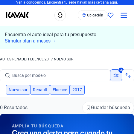
Ven a conocernos. Encuentra tu sede Kavak más cercana
aquí
.
Ubicación
Encuentra el auto ideal para tu presupuesto
Simular plan a meses
AUTOS RENAULT FLUENCE 2017 NUEVO SUR
Busca por marca
4
Busca por modelo
Busca por versión
Nuevo sur
Renault
Fluence
2017
Busca por año
Guardar búsqueda
0 Resultados
Busca por marca
AMPLÍA TU BÚSQUEDA
Busca por modelo
Crea una alerta para cuando tu