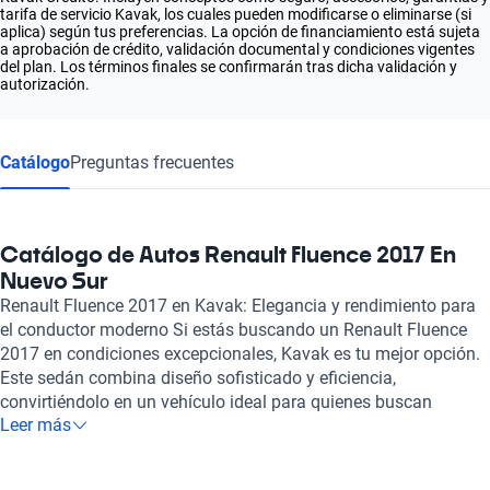
tarifa de servicio Kavak, los cuales pueden modificarse o eliminarse (si
aplica) según tus preferencias. La opción de financiamiento está sujeta
a aprobación de crédito, validación documental y condiciones vigentes
del plan. Los términos finales se confirmarán tras dicha validación y
autorización.
Catálogo
Preguntas frecuentes
Catálogo de Autos Renault Fluence 2017 En
Nuevo Sur
Renault Fluence 2017 en Kavak: Elegancia y rendimiento para
el conductor moderno Si estás buscando un Renault Fluence
2017 en condiciones excepcionales, Kavak es tu mejor opción.
Este sedán combina diseño sofisticado y eficiencia,
convirtiéndolo en un vehículo ideal para quienes buscan
Leer más
confort y estilo. Equipado con un motor de 2.0 litros y 140
caballos de fuerza, el Fluence ofrece un rendimiento
excepcional, y su consumo de combustible de solo 6.8 litros