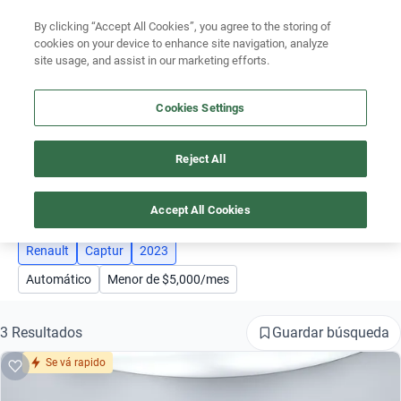
By clicking “Accept All Cookies”, you agree to the storing of
Ubicación
cookies on your device to enhance site navigation, analyze
site usage, and assist in our marketing efforts.
Encuentra el auto ideal para tu presupuesto
Simular plan a meses
Cookies Settings
Busca por marca
Reject All
AUTOS RENAULT CAPTUR AÑO 2023
Busca por modelo
3
Busca por versión
Accept All Cookies
Busca por año
Renault
Captur
2023
Automático
Menor de $5,000/mes
Busca por marca
Busca por modelo
Guardar búsqueda
3 Resultados
Se vá rapido
Busca por versión