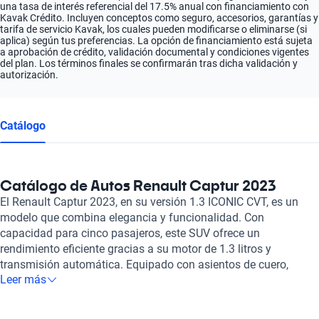
una tasa de interés referencial del 17.5% anual con financiamiento con
Kavak Crédito. Incluyen conceptos como seguro, accesorios, garantías y
tarifa de servicio Kavak, los cuales pueden modificarse o eliminarse (si
aplica) según tus preferencias. La opción de financiamiento está sujeta
a aprobación de crédito, validación documental y condiciones vigentes
del plan. Los términos finales se confirmarán tras dicha validación y
autorización.
Catálogo
Catálogo de Autos Renault Captur 2023
El Renault Captur 2023, en su versión 1.3 ICONIC CVT, es un
modelo que combina elegancia y funcionalidad. Con
capacidad para cinco pasajeros, este SUV ofrece un
rendimiento eficiente gracias a su motor de 1.3 litros y
transmisión automática. Equipado con asientos de cuero,
Leer más
sensor de distancia, bolsas de aire frontales y laterales, frenos
ABS y asistencia de frenado, el Captur 2023 brinda seguridad y
comodidad en cada viaje. Con una aceleración estimada de 0 a