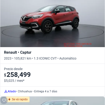
Busca por año
Renault • Captur
2023 • 105,821 km • 1.3 ICONIC CVT • Automático
Precio desde
258,499
$
$5,025 / mes*
Aliado
•
Chihuahua • Entrega 4 a 7 días
Se vá rapido