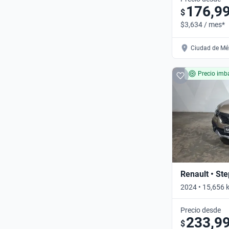
176,9
$
$3,634 / mes*
Ciudad de Méx
Precio imba
Renault • St
2024 • 15,656 
Automático
Precio desde
233,9
$