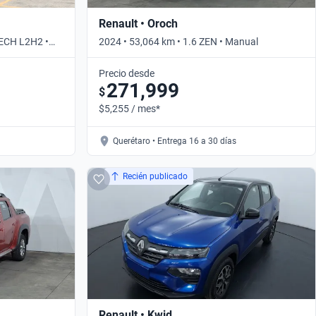
Renault • Oroch
ECH L2H2 •
2024 • 53,064 km • 1.6 ZEN • Manual
Precio desde
271,999
$
$5,255 / mes*
Querétaro • Entrega 16 a 30 días
Recién publicado
Renault • Kwid