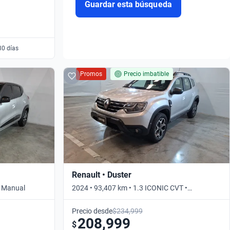
Guardar esta búsqueda
30 días
Promos
Precio imbatible
Renault • Duster
• Manual
2024 • 93,407 km • 1.3 ICONIC CVT •
Automático
Precio desde
$234,999
208,999
$