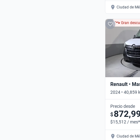
Ciudad de Méx
Gran descu
Renault • Ma
2024 • 40,859
Automático
Precio desde
872,9
$
$15,512 / mes*
Ciudad de Méx