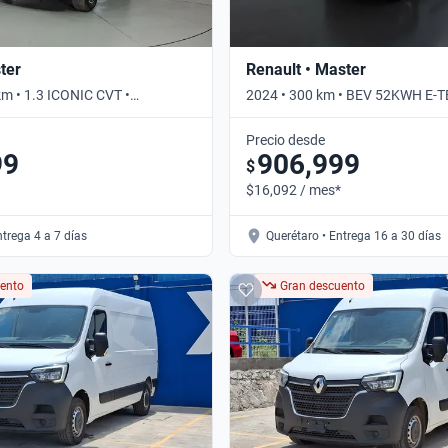
ter
Renault • Master
km • 1.3 ICONIC CVT •
2024 • 300 km • BEV 52KWH E-T
Automático
Precio desde
99
906,999
$
$16,092 / mes*
ntrega 4 a 7 días
Querétaro • Entrega 16 a 30 días
ento
Gran descuento