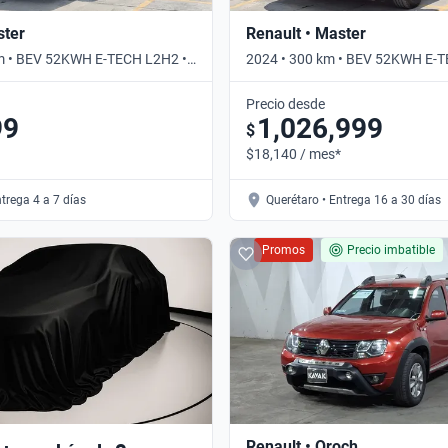
ster
Renault • Master
km • BEV 52KWH E-TECH L2H2 •
2024 • 300 km • BEV 52KWH E-T
Automático
Precio desde
99
1,026,999
$
$18,140 / mes*
ntrega 4 a 7 días
Querétaro • Entrega 16 a 30 días
Promos
Precio imbatible
Renault • Oroch