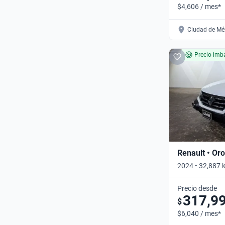
$4,606 / mes*
Ciudad de Méx
Precio imba
Renault • Or
2024 • 32,887 
Automático
Precio desde
317,9
$
$6,040 / mes*