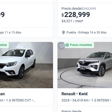
Automático
Precio desde
$242,999
99
228,999
$
$4,521 / mes*
ega 11 a 15 días
Puebla • Entrega 16 a 30 días
tible
Precio imbatible
gan
Renault • Kwid
km • 1.6 INTENS CVT •
2024 • 34,418 km • 1.0 INTENS 
Precio desde