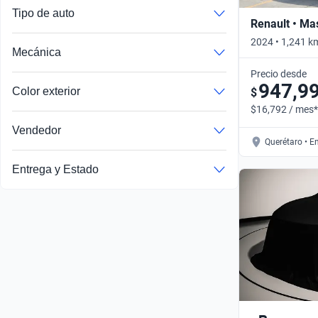
Tipo de auto
Renault • Ma
2024 • 1,241 
Mecánica
Automático
Precio desde
947,9
Color exterior
$
$16,792 / mes*
Vendedor
Querétaro • E
Autos publicados por un socio comercial verificado por Kavak
Entrega y Estado