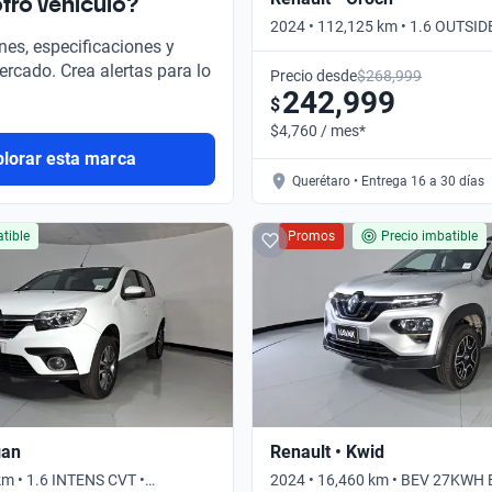
tro vehículo?
2024 • 112,125 km • 1.6 OUTSID
nes, especificaciones y
Manual
ercado. Crea alertas para lo
Precio desde
$268,999
242,999
$
$4,760 / mes*
plorar esta marca
Querétaro • Entrega 16 a 30 días
tible
Promos
Precio imbatible
gan
Renault • Kwid
km • 1.6 INTENS CVT •
2024 • 16,460 km • BEV 27KWH 