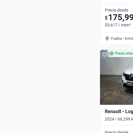
Automático
Precio desde
175,9
$
$3,617 / mes*
Puebla • Entr
Precio imba
Renault • Lo
2024 • 66,299 
Automático
Precio desde