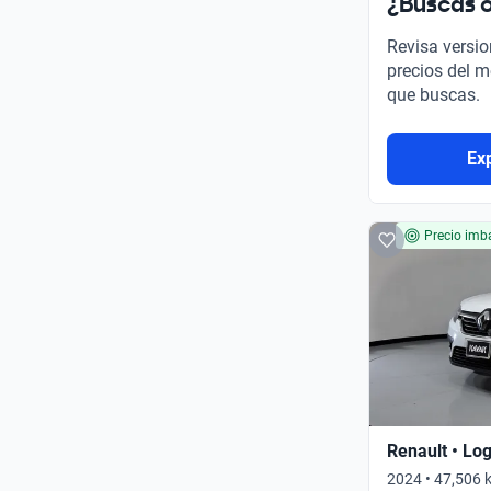
¿Buscas o
Revisa versio
precios del m
que buscas.
Ex
Precio imba
Renault • Lo
2024 • 47,506 