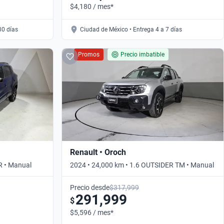
$4,180 / mes*
30 días
Ciudad de México • Entrega 4 a 7 días
Promos
Precio imbatible
Renault • Oroch
R • Manual
2024 • 24,000 km • 1.6 OUTSIDER TM • Manual
Precio desde
$317,999
291,999
$
$5,596 / mes*