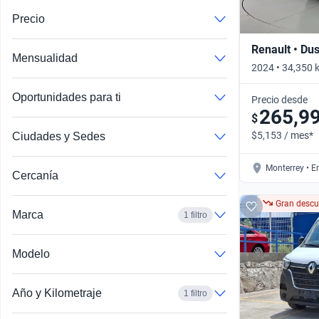
Precio
Renault • Dus
Mensualidad
2024 • 34,350 
Automático
Oportunidades para ti
Precio desde
265,9
$
$5,153 / mes*
Ciudades y Sedes
Monterrey • E
Cercanía
Gran descu
Marca
1 filtro
Modelo
Año y Kilometraje
1 filtro