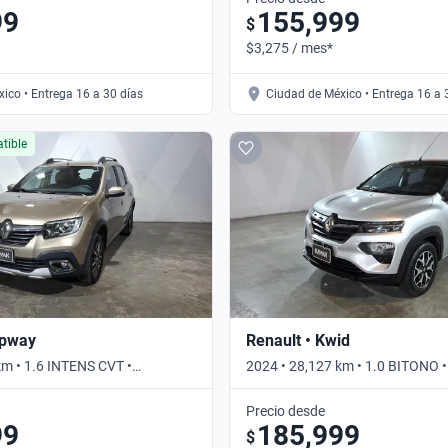
99
155,999
$
$3,275 / mes*
ico • Entrega 16 a 30 días
Ciudad de México • Entrega 16 a 
tible
epway
Renault • Kwid
km • 1.6 INTENS CVT •
2024 • 28,127 km • 1.0 BITONO 
Precio desde
99
185,999
$