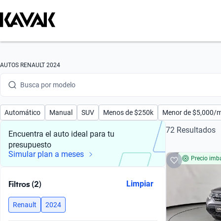
Busca por marca
Busca por modelo
AUTOS RENAULT 2024
Busca por versión
Busca por año
Automático
Manual
SUV
Menos de $250k
Menor de $5,000/
Busca por marca
72 Resultados
Encuentra el auto ideal para tu
presupuesto
Busca por modelo
Simular plan a meses
Precio imba
Busca por versión
Filtros (2)
Limpiar
Busca por año
Renault
2024