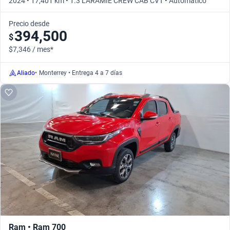
2024 • 17,401 km • 1.3 LARAMIE CREW CAB CVT • Automático
Precio desde
394,500
$
$7,346 / mes*
Aliado
•
Monterrey • Entrega 4 a 7 días
Ram • Ram 700