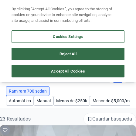
Ven a conocernos. Encuentra tu sede Kavak más cercana
aquí
.
By clicking “Accept All Cookies”, you agree to the storing of
cookies on your device to enhance site navigation, analyze
Ubicación
site usage, and assist in our marketing efforts.
Encuentra el auto ideal para tu presupuesto
Busca por marca
Cookies Settings
Simular plan a meses
Busca por modelo
Reject All
AUTOS RAM RAM 700 SEDAN
Busca por versión
Accept All Cookies
1
Busca por año
Busca por marca
Ram ram 700 sedan
Automático
Manual
Menos de $250k
Menor de $5,000/mes
Busca por modelo
Busca por versión
Guardar búsqueda
23 Resultados
Busca por año