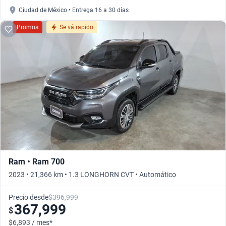
Ciudad de México • Entrega 16 a 30 días
Promos
Se vá rapido
Ram • Ram 700
2023 • 21,366 km • 1.3 LONGHORN CVT • Automático
Precio desde
$396,999
367,999
$
$6,893 / mes*