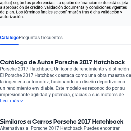
aplica) según tus preferencias. La opción de financiamiento está sujeta
a aprobación de crédito, validación documental y condiciones vigentes
del plan. Los términos finales se confirmarán tras dicha validación y
autorización.
Catálogo
Preguntas frecuentes
Catálogo de Autos Porsche 2017 Hatchback
Porsche 2017 Hatchback: Un ícono de rendimiento y distinción
El Porsche 2017 Hatchback destaca como una obra maestra de
la ingeniería automotriz, fusionando un diseño deportivo con
un rendimiento envidiable. Este modelo es reconocido por su
impresionante agilidad y potencia, gracias a sus motores de
Leer más
alta eficiencia que garantizan una experiencia de conducción
emocionante en cada trayecto. Su diseño aerodinámico no solo
refuerza su estética elegante, sino que también optimiza el
rendimiento, asegurando que cada aventura sea tan
Similares a Carros Porsche 2017 Hatchback
emocionante como digna de admiración. En el interior, el
Alternativas al Porsche 2017 Hatchback Puedes encontrar