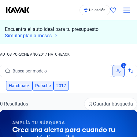
Ubicación
Encuentra el auto ideal para tu presupuesto
Simular plan a meses
AUTOS PORSCHE AÑO 2017 HATCHBACK
Busca por marca
3
Busca por modelo
Busca por versión
Hatchback
Porsche
2017
Busca por año
Guardar búsqueda
0 Resultados
Busca por marca
AMPLÍA TU BÚSQUEDA
Busca por modelo
Crea una alerta para cuando tu