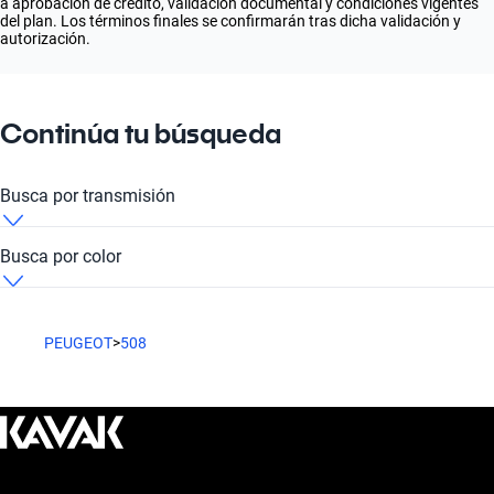
a aprobación de crédito, validación documental y condiciones vigentes
del plan. Los términos finales se confirmarán tras dicha validación y
autorización.
Continúa tu búsqueda
Busca por transmisión
Peugeot 508 4x2 Automático
Busca por color
Peugeot 508 4x2 Azul
PEUGEOT
>
508
Peugeot 508 4x2 Blanco
Peugeot 508 4x2 Gris
Peugeot 508 4x2 Negro