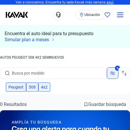
Ven a conocernos. Encuentra tu sede Kavak más cercana
aquí
.
Ubicación
Encuentra el auto ideal para tu presupuesto
Simular plan a meses
AUTOS PEUGEOT 508 4X2 SEMINUEVOS
Busca por marca
3
Busca por modelo
Busca por versión
Peugeot
508
4x2
Busca por año
Guardar búsqueda
0 Resultados
Busca por marca
AMPLÍA TU BÚSQUEDA
Busca por modelo
Crea una alerta para cuando tu