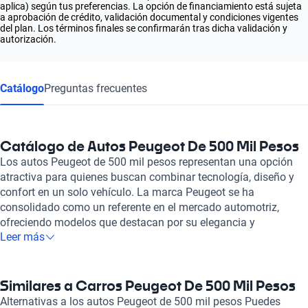
aplica) según tus preferencias. La opción de financiamiento está sujeta
a aprobación de crédito, validación documental y condiciones vigentes
del plan. Los términos finales se confirmarán tras dicha validación y
autorización.
Catálogo
Preguntas frecuentes
Catálogo de Autos Peugeot De 500 Mil Pesos
Los autos Peugeot de 500 mil pesos representan una opción
atractiva para quienes buscan combinar tecnología, diseño y
confort en un solo vehículo. La marca Peugeot se ha
consolidado como un referente en el mercado automotriz,
ofreciendo modelos que destacan por su elegancia y
Leer más
funcionalidad. En este rango de precio, los autos Peugeot
brindan un rendimiento excepcional con motores eficientes y
un manejo ágil, ideal tanto para la ciudad como para viajes
largos. La comodidad es una de las principales características
Similares a Carros Peugeot De 500 Mil Pesos
que define a los autos Peugeot de 500 mil pesos. Con interiores
Alternativas a los autos Peugeot de 500 mil pesos Puedes