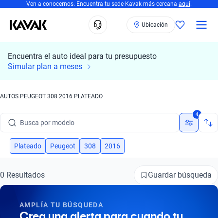
Ven a conocernos. Encuentra tu sede Kavak más cercana
aquí
.
Ubicación
Encuentra el auto ideal para tu presupuesto
Simular plan a meses
AUTOS PEUGEOT 308 2016 PLATEADO
Busca por marca
4
Busca por modelo
Busca por versión
Plateado
Peugeot
308
2016
Busca por año
Guardar búsqueda
0 Resultados
Busca por marca
AMPLÍA TU BÚSQUEDA
Busca por modelo
Crea una alerta para cuando tu