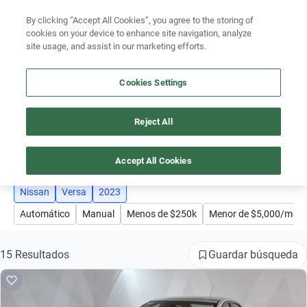
By clicking “Accept All Cookies”, you agree to the storing of
Ubicación
cookies on your device to enhance site navigation, analyze
site usage, and assist in our marketing efforts.
Encuentra el auto ideal para tu presupuesto
Busca por marca
Simular plan a meses
Cookies Settings
Busca por modelo
Reject All
AUTOS NISSAN VERSA AÑO 2023
Busca por versión
3
Busca por año
Accept All Cookies
Busca por marca
Nissan
Versa
2023
Automático
Manual
Menos de $250k
Menor de $5,000/mes
Busca por modelo
Busca por versión
Guardar búsqueda
15 Resultados
Busca por año