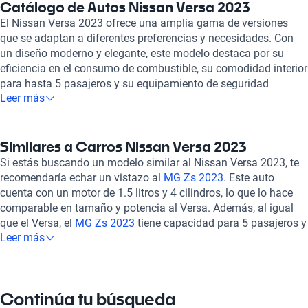
Catálogo de Autos Nissan Versa 2023
El Nissan Versa 2023 ofrece una amplia gama de versiones
que se adaptan a diferentes preferencias y necesidades. Con
un diseño moderno y elegante, este modelo destaca por su
eficiencia en el consumo de combustible, su comodidad interior
para hasta 5 pasajeros y su equipamiento de seguridad
Leer más
avanzado que incluye bolsas de aire frontales y laterales,
frenos ABS y asistencia de frenado. Con opciones de
transmisión manual y automática, el Versa 2023 se posiciona
como una excelente alternativa para aquellos que buscan un
Similares a Carros Nissan Versa 2023
auto confiable y funcional, sin ser necesariamente considerado
Si estás buscando un modelo similar al Nissan Versa 2023, te
de lujo. Al elegir comprar un auto con Kavak, puedes confiar en
recomendaría echar un vistazo al
MG Zs 2023
. Este auto
que estás adquiriendo un auto de calidad que ha pasado por
cuenta con un motor de 1.5 litros y 4 cilindros, lo que lo hace
rigurosas inspecciones para garantizar su óptimo desempeño.
comparable en tamaño y potencia al Versa. Además, al igual
En Kavak, nos comprometemos a la satisfacción de nuestros
que el Versa, el
MG Zs 2023
tiene capacidad para 5 pasajeros y
clientes, ofreciendo una experiencia de compra transparente y
Leer más
ofrece un buen rendimiento de combustible tanto en ciudad
segura. Además, contamos con opciones de financiamiento
como en carretera. Otro modelo que podría interesarte es el
que facilitan el proceso de adquisición de un auto, brindando
Chevrolet Onix 2023. Con un motor de 1.0 litros y 3 cilindros, el
flexibilidad y comodidad a nuestros clientes. Con Kavak, la
Onix ofrece un rendimiento eficiente y un buen equilibrio entre
Continúa tu búsqueda
compra de tu próximo auto se convierte en una experiencia
potencia y economía de combustible, al igual que el Nissan