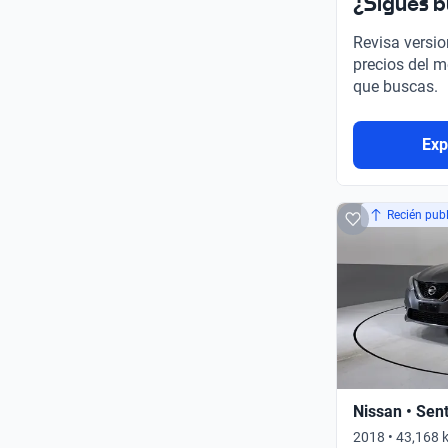
¿Sigues 
Revisa versio
precios del m
que buscas.
Exp
Recién pub
Nissan • Sen
2018 • 43,168 