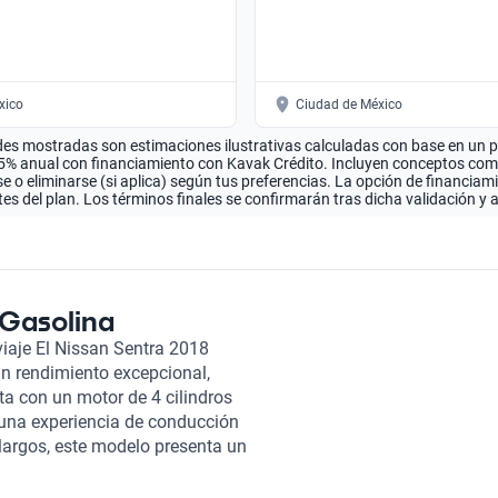
xico
Ciudad de México
es mostradas son estimaciones ilustrativas calculadas con base en un pla
.5% anual con financiamiento con Kavak Crédito. Incluyen conceptos como 
 o eliminarse (si aplica) según tus preferencias. La opción de financiam
es del plan. Los términos finales se confirmarán tras dicha validación y 
 Gasolina
iaje El Nissan Sentra 2018
un rendimiento excepcional,
nta con un motor de 4 cilindros
una experiencia de conducción
 largos, este modelo presenta un
ros cada 100 kilómetros,
indar comodidad, el Nissan