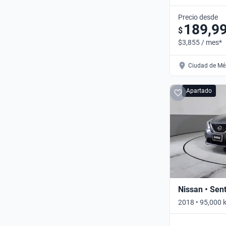
Automático
Precio desde
189,9
$
$3,855 / mes*
Ciudad de Méx
Apartado
Nissan • Sen
2018 • 95,000 