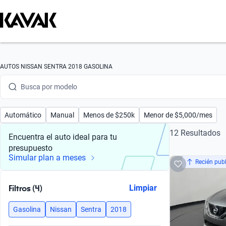
Busca por marca
AUTOS NISSAN SENTRA 2018 GASOLINA
Busca por modelo
Busca por versión
Automático
Manual
Menos de $250k
Menor de $5,000/mes
Busca por año
12 Resultados
Encuentra el auto ideal para tu
presupuesto
Busca por marca
Simular plan a meses
Recién pub
Busca por modelo
Filtros (4)
Limpiar
Busca por versión
Gasolina
Nissan
Sentra
2018
Busca por año