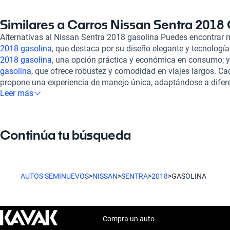
Sentra 2018 ofrece espacio suficiente para cinco pasajeros, co
tela o gamuza, asegurando un interior acogedor. Además, cuen
Similares a Carros Nissan Sentra 2018
transmisión automático y manual, adaptándose a las preferenci
Alternativas al Nissan Sentra 2018 gasolina Puedes encontrar
seguridad es igualmente destacable, con hasta seis bolsas de 
2018 gasolina
, que destaca por su diseño elegante y tecnologí
estacionamiento trasera que facilita las maniobras. En Kavak, 
2018 gasolina
, una opción práctica y económica en consumo; y
2018 Gasolina se convierte en una experiencia confiable y senci
gasolina
, que ofrece robustez y comodidad en viajes largos. C
pasan por una inspección rigurosa en más de 240 puntos, gara
propone una experiencia de manejo única, adaptándose a difere
estético. Ofrecemos opciones de financiamiento flexible y plane
Leer más
vida. Si buscas un sedán versátil con buena eficiencia de combu
tus necesidades, asegurando que puedas disfrutar de tu vehícu
gasolina es una opción que deberías considerar, aunque no dud
experiencia de compra es completamente en línea, y contamos 
alternativas igualmente atractivas.
tu satisfacción esté garantizada. Además, tienes la opción de c
Continúa tu búsqueda
brindándote la tranquilidad que mereces al adquirir un vehícul
Sentra 2018 Gasolina.
AUTOS SEMINUEVOS
>
NISSAN
>
SENTRA
>
2018
>
GASOLINA
Compra un auto