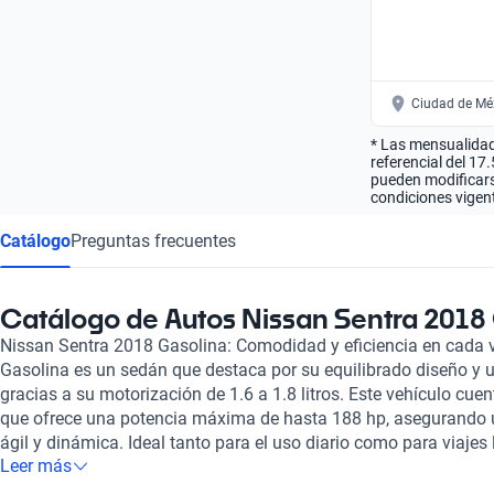
Ciudad de Mé
* Las mensualidad
referencial del 17
pueden modificarse
condiciones vigent
Catálogo
Preguntas frecuentes
Catálogo de Autos Nissan Sentra 2018
Nissan Sentra 2018 Gasolina: Comodidad y eficiencia en cada v
Gasolina es un sedán que destaca por su equilibrado diseño y 
gracias a su motorización de 1.6 a 1.8 litros. Este vehículo cue
que ofrece una potencia máxima de hasta 188 hp, asegurando 
ágil y dinámica. Ideal tanto para el uso diario como para viajes
Leer más
consumo de combustible eficiente, que oscila entre 5.6 y 6.3 lit
permitiendo una autonomía de hasta 936 km. Diseñado para br