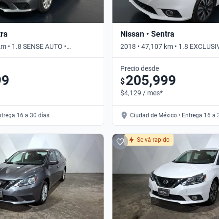
tra
Nissan • Sentra
km • 1.8 SENSE AUTO •
2018 • 47,107 km • 1.8 EXCLUS
• Automático
Precio desde
99
205,999
$
$4,129 / mes*
ntrega 16 a 30 días
Ciudad de México • Entrega 16 a 
Se vá rapido