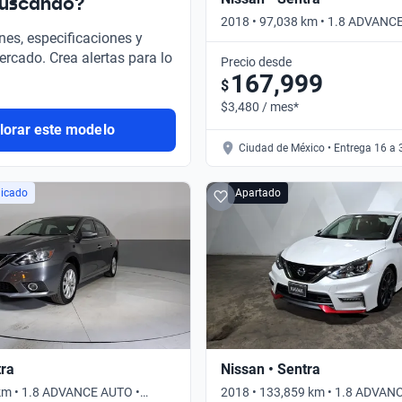
buscando?
2018 • 97,038 km • 1.8 ADVANC
nes, especificaciones y
Automático
ercado. Crea alertas para lo
Precio desde
167,999
$
$3,480 / mes*
lorar este modelo
Ciudad de México • Entrega 16 a 
licado
Apartado
tra
Nissan • Sentra
km • 1.8 ADVANCE AUTO •
2018 • 133,859 km • 1.8 ADVAN