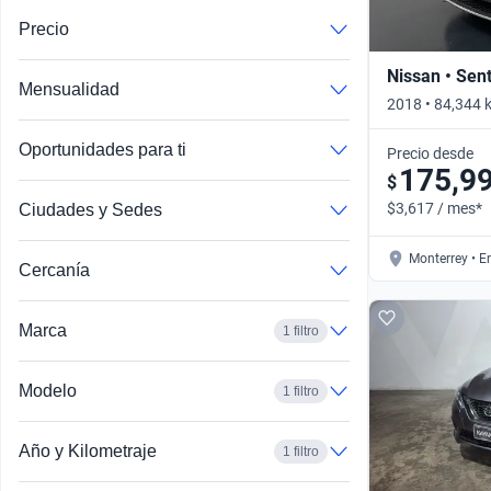
Precio
Nissan • Sen
Mensualidad
2018 • 84,344 
Automático
Oportunidades para ti
Precio desde
175,9
$
$3,617 / mes*
Ciudades y Sedes
Monterrey • E
Cercanía
Marca
1 filtro
Modelo
1 filtro
Año y Kilometraje
1 filtro