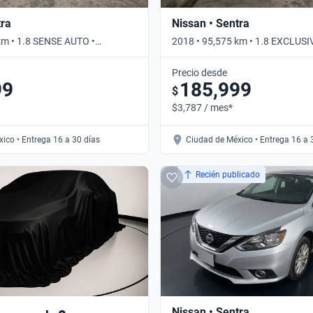
tra
Nissan • Sentra
km • 1.8 SENSE AUTO •
2018 • 95,575 km • 1.8 EXCLUS
• Automático
Precio desde
99
185,999
$
$3,787 / mes*
ico • Entrega 16 a 30 días
Ciudad de México • Entrega 16 a 
Recién publicado
Nissan • Sentra