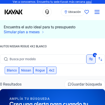
Ven a conocernos. Encuentra tu sede Kavak más cercana
aquí
.
Ubicación
Encuentra el auto ideal para tu presupuesto
Simular plan a meses
AUTOS NISSAN ROGUE 4X2 BLANCO
Busca por marca
4
Busca por modelo
Busca por versión
Blanco
Nissan
Rogue
4x2
Busca por año
Guardar búsqueda
0 Resultados
Busca por marca
AMPLÍA TU BÚSQUEDA
Busca por modelo
Crea una alerta para cuando tu