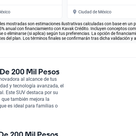
éxico
Ciudad de México
es mostradas son estimaciones ilustrativas calculadas con base en un pla
.5% anual con financiamiento con Kavak Crédito. Incluyen conceptos como 
 o eliminarse (si aplica) según tus preferencias. La opción de financiam
es del plan. Los términos finales se confirmarán tras dicha validación y 
De 200 Mil Pesos
novadora al alcance de tus
dad y tecnología avanzada, el
l. Este SUV destaca por su
o que también mejora la
gue es ideal para familias o
más de contar con un maletero
aracterísticas más notables, se
le con las últimas tecnologías
retenido durante tus viajes.
De 200 Mil Pesos