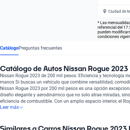
Ciudad de M
* Las mensualidad
referencial del 17
pueden modificarse
condiciones vigent
Catálogo
Preguntas frecuentes
Catálogo de Autos Nissan Rogue 2023 
Nissan Rogue 2023 de 200 mil pesos: Eficiencia y tecnología in
manos Si buscas un vehículo que combine versatilidad, comodi
Nissan Rogue 2023 por 200 mil pesos es una opción excepciona
diseño elegante y aerodinámico que no solo atrae miradas, sin
eficiencia de combustible. Con un amplio espacio interior, el Ro
Leer más
para quienes disfrutan de escapadas los fines de semana, ade
generoso que se adapta a tus necesidades de carga. Entre sus c
encuentra un sistema de infoentretenimiento intuitivo, compatib
de conectividad, garantizando que te mantengas informado y ent
Similares a Carros Nissan Rogue 2023 