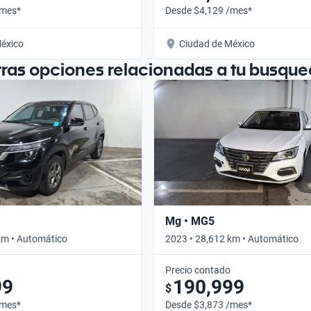
/mes*
Desde $4,129 /mes*
éxico
Ciudad de México
tras opciones relacionadas a tu busque
Mg • MG5
km • Automático
2023 • 28,612 km • Automático
Precio contado
99
190,999
$
/mes*
Desde $3,873 /mes*