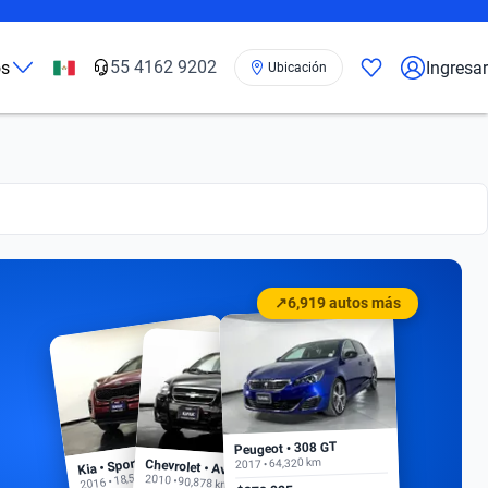
55 4162 9202
os
Ingresar
Ubicación
↗
6,919 autos más
Peugeot • 308 GT
Kia • Sportage EX
2017 • 64,320 km
Chevrolet • Aveo
2016 • 18,500 km
2010 • 90,878 km