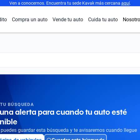
Ven a conocernos. Encuentra tu sede Kavak más cercana
aquí
.
dito
Compra un auto
Vende tu auto
Cuida tu auto
Nosotr
 TU BÚSQUEDA
una alerta para cuando tu auto esté
nible
puedes guardar esta búsqueda y te avisaremos cuando llegue