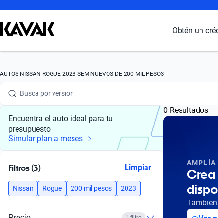
Obtén un cré
Busca por marca
Busca por modelo
AUTOS NISSAN ROGUE 2023 SEMINUEVOS DE 200 MIL PESOS
Busca por versión
0 Resultados
Busca por año
Encuentra el auto ideal para tu
presupuesto
Busca por marca
Simular plan a meses
Busca por modelo
AMPLÍA
Filtros (3)
Limpiar
Crea 
Busca por versión
dispo
Nissan
Rogue
200 mil pesos
2023
Busca por año
También 
Precio
1 filtro