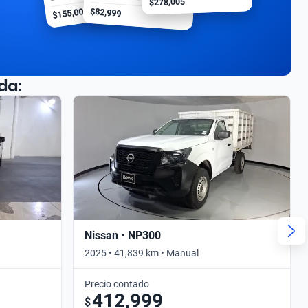
$278,005
$155,000
$82,999
da:
Nissan • NP300
2025 • 41,839 km • Manual
Precio contado
412,999
$