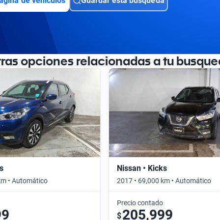
ágina de vehículos
Guardar esta búsqueda
tras opciones relacionadas a tu busque
s
Nissan • Kicks
km • Automático
2017 • 69,000 km • Automático
Precio contado
99
205,999
$