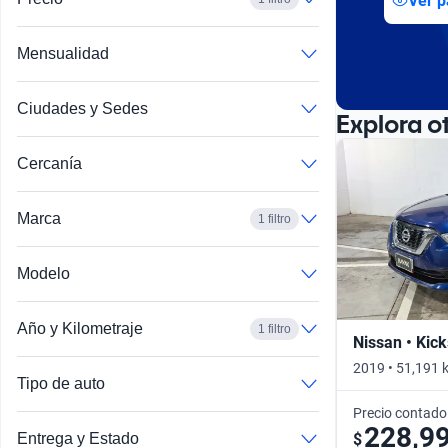
Ver p
Mensualidad
Ciudades y Sedes
Explora o
Cercanía
Marca
1 filtro
Modelo
Año y Kilometraje
1 filtro
Nissan • Kick
2019 • 51,191 
Tipo de auto
Precio contado
228,9
$
Entrega y Estado